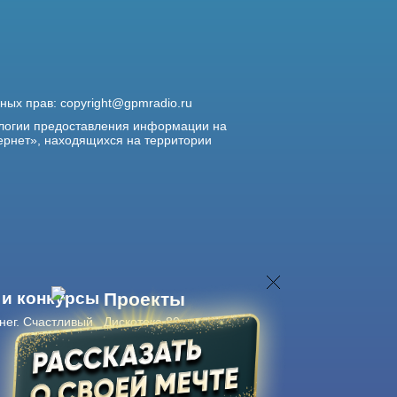
жных прав:
copyright@gpmradio.ru
логии предоставления информации на
ернет», находящихся на территории
 и конкурсы
Проекты
нег. Счастливый
Дискотека 80-х
Живые концерты
Журнал Авторадио
Авторадио
в смартфоне