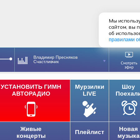
Мы использу
сайтом, вы 
об использо
правилами о
Владимир Пресняков
Счастливчик
УСТАНОВИТЬ ГИМН
Мурзилки
Шоу
АВТОРАДИО
LIVE
Поехал
Живые
Новая
Плейлист
концерты
музыка