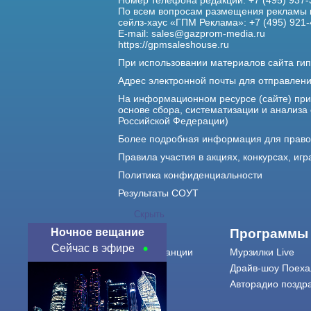
Номер телефона редакции: +7 (495) 937-
По всем вопросам размещения рекламы 
сейлз-хаус «ГПМ Реклама»: +7 (495) 921-
E-mail:
sales@gazprom-media.ru
https://gpmsaleshouse.ru
При использовании материалов сайта гип
Адрес электронной почты для отправлен
На информационном ресурсе (сайте) пр
основе сбора, систематизации и анализа
Российской Федерации)
Более подробная информация для прав
Правила участия в акциях, конкурсах, игр
Политика конфиденциальности
Результаты СОУТ
Скрыть
Ночное вещание
О нас
Программы
Сейчас в эфире
О радиостанции
Мурзилки Live
Команда
Драйв-шоу Поеха
Контакты
Авторадио поздр
Реклама