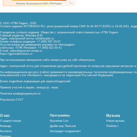
© ООО «ГПМ Радио», 2026
Сетевое издание AVTORADIO.RU, регистрационный номер
СМИ Эл № ФС77-81953 от 24.09.2021,
выда
Учредитель сетевого издания: Общество с ограниченной ответственностью «ГПМ Радио»
Главный редактор: Ипатова И.Ю.
Адрес электронной почты:
info@aradio.ru
Номер телефона редакции: +7 (495) 937-33-67
По всем вопросам размещения рекламы на «Авторадио»
сейлз-хаус «ГПМ Реклама»: +7 (495) 921-40-41
E-mail:
sales@gazprom-media.ru
https://gpmsaleshouse.ru
При использовании материалов сайта гиперссылка на сайт обязательна
Адрес электронной почты для отправления досудебной претензии по вопросам нарушения авторских 
На информационном ресурсе (сайте) применяются рекомендательные технологии (информационные тех
пользователей сети «Интернет», находящихся на территории Российской Федерации)
Более подробная информация для правообладателей
Правила участия в акциях, конкурсах, играх
Политика конфиденциальности
Результаты СОУТ
О нас
Программы
Музыка
О радиостанции
Мурзилки Live
Новая музыка
Команда
Драйв-шоу Поехали
Плейлист
Контакты
Авторадио поздравляет
Реклама