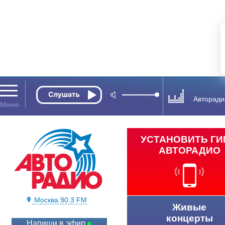
Авторади
УСТАНОВИТЬ Г
АВТОРАДИО
Москва 90.3 FM
Живые
концерты
Напиши в эфир