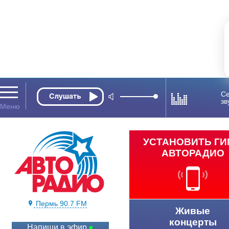
Се
зв
УСТАНОВИТЬ Г
АВТОРАДИО
Пермь 90.7 FM
Живые
концерты
Напиши в эфир