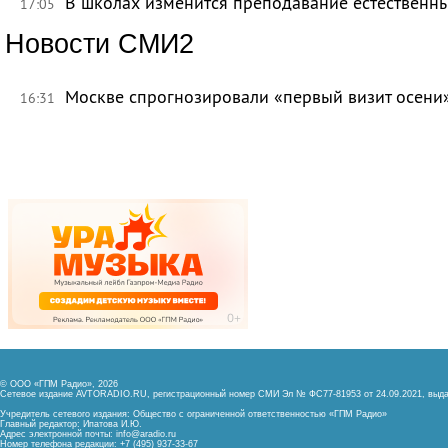
В школах изменится преподавание естественны
17:05
Новости СМИ2
Москве спрогнозировали «первый визит осени
16:31
© ООО «ГПМ Радио», 2026
Сетевое издание AVTORADIO.RU, регистрационный номер
СМИ Эл № ФС77-81953 от 24.09.2021,
выда
Учредитель сетевого издания: Общество с ограниченной ответственностью «ГПМ Радио»
Главный редактор: Ипатова И.Ю.
Адрес электронной почты:
info@aradio.ru
Номер телефона редакции: +7 (495) 937-33-67