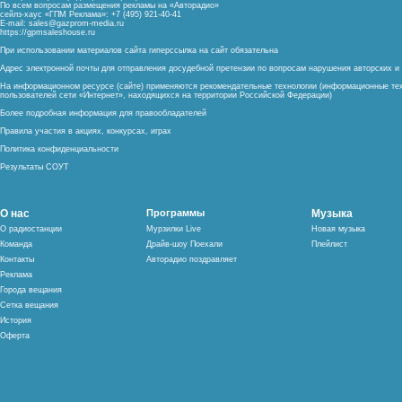
По всем вопросам размещения рекламы на «Авторадио»
сейлз-хаус «ГПМ Реклама»: +7 (495) 921-40-41
E-mail:
sales@gazprom-media.ru
https://gpmsaleshouse.ru
При использовании материалов сайта гиперссылка на сайт обязательна
Адрес электронной почты для отправления досудебной претензии по вопросам нарушения авторских 
На информационном ресурсе (сайте) применяются рекомендательные технологии (информационные тех
пользователей сети «Интернет», находящихся на территории Российской Федерации)
Более подробная информация для правообладателей
Правила участия в акциях, конкурсах, играх
Политика конфиденциальности
Результаты СОУТ
О нас
Программы
Музыка
О радиостанции
Мурзилки Live
Новая музыка
Команда
Драйв-шоу Поехали
Плейлист
Контакты
Авторадио поздравляет
Реклама
Города вещания
Сетка вещания
История
Оферта