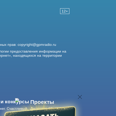
12+
жных прав:
copyright@gpmradio.ru
логии предоставления информации на
ернет», находящихся на территории
 и конкурсы
Проекты
нег. Счастливый
Дискотека 80-х
Живые концерты