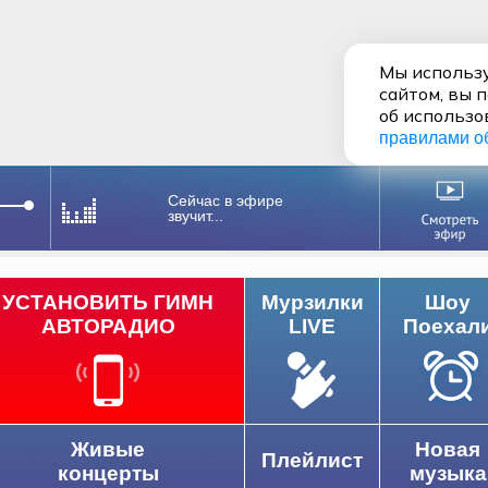
Мы использу
сайтом, вы 
об использо
правилами о
Сейчас в эфире
звучит...
УСТАНОВИТЬ ГИМН
Мурзилки
Шоу
АВТОРАДИО
LIVE
Поехал
Живые
Новая
Плейлист
концерты
музыка