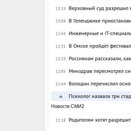
Верховный суд разрешил 
13:19
В Геленджике приостанов
13:04
Инженерные и IT-специал
12:43
В Омске пройдёт фестива
12:31
Россиянам рассказали, ка
12:19
Минздрав пересмотрел си
12:05
Володин перечислил осно
11:44
Психолог назвала три ста
🔥
Новости СМИ2
Родителям хотят разрешит
11:18