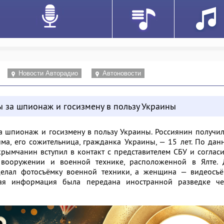
Новости Авторадио
Автоновости
 за шпионаж и госизмену в пользу Украины
 шпионаж и госизмену в пользу Украины. Россиянин получи
ма, его сожительница, гражданка Украины, — 15 лет. По да
крымчанин вступил в контакт с представителем СБУ и соглас
 вооружении и военной технике, расположенной в Ялте. 
елал фотосъёмку военной техники, а женщина — видеосъё
ная информация была передана иностранной разведке че