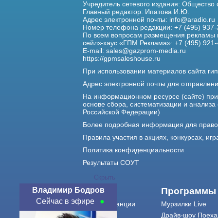
Учредитель сетевого издания: Общество
Главный редактор: Ипатова И.Ю.
Адрес электронной почты:
info@aradio.ru
Номер телефона редакции: +7 (495) 937-
По всем вопросам размещения рекламы 
сейлз-хаус «ГПМ Реклама»: +7 (495) 921-
E-mail:
sales@gazprom-media.ru
https://gpmsaleshouse.ru
При использовании материалов сайта гип
Адрес электронной почты для отправлен
На информационном ресурсе (сайте) пр
основе сбора, систематизации и анализа
Российской Федерации)
Более подробная информация для прав
Правила участия в акциях, конкурсах, игр
Политика конфиденциальности
Результаты СОУТ
Скрыть
Владимир Бодров
О нас
Программы
Сейчас в эфире
О радиостанции
Мурзилки Live
Команда
Драйв-шоу Поеха