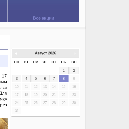
Все акции
Август
2026
ПН
ВТ
СР
ЧТ
ПТ
СБ
ВС
1
2
л 17
3
4
5
6
7
8
9
нным
ился
10
11
12
13
14
15
16
Для
17
18
19
20
21
22
23
мку
24
25
26
27
28
29
30
рез
31