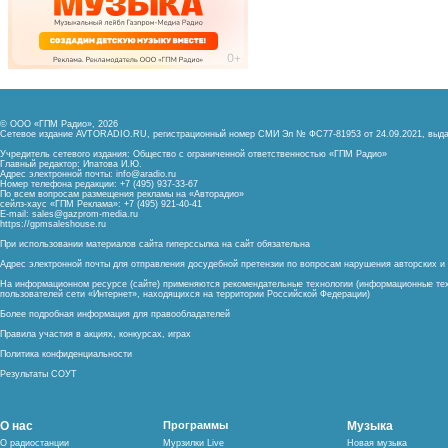
© ООО «ГПМ Радио», 2026
Сетевое издание AVTORADIO.RU, регистрационный номер
СМИ Эл № ФС77-81953 от 24.09.2021,
выда
Учредитель сетевого издания: Общество с ограниченной ответственностью «ГПМ Радио»
Главный редактор: Ипатова И.Ю.
Адрес электронной почты:
info@aradio.ru
Номер телефона редакции: +7 (495) 937-33-67
По всем вопросам размещения рекламы на «Авторадио»
сейлз-хаус «ГПМ Реклама»: +7 (495) 921-40-41
E-mail:
sales@gazprom-media.ru
https://gpmsaleshouse.ru
При использовании материалов сайта гиперссылка на сайт обязательна
Адрес электронной почты для отправления досудебной претензии по вопросам нарушения авторских 
На информационном ресурсе (сайте) применяются рекомендательные технологии (информационные тех
пользователей сети «Интернет», находящихся на территории Российской Федерации)
Более подробная информация для правообладателей
Правила участия в акциях, конкурсах, играх
Политика конфиденциальности
Результаты СОУТ
О нас
Программы
Музыка
О радиостанции
Мурзилки Live
Новая музыка