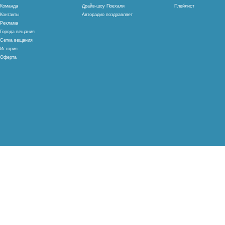
Команда
Драйв-шоу Поехали
Плейлист
Контакты
Авторадио поздравляет
Реклама
Города вещания
Сетка вещания
История
Оферта