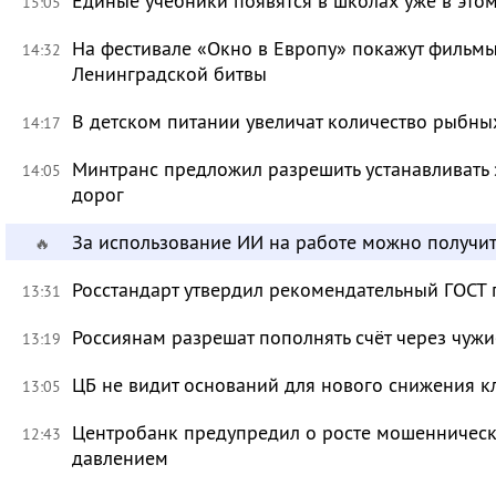
Единые учебники появятся в школах уже в это
15:05
На фестивале «Окно в Европу» покажут фильмы
14:32
Ленинградской битвы
В детском питании увеличат количество рыбны
14:17
Минтранс предложил разрешить устанавливать 
14:05
дорог
За использование ИИ на работе можно получит
🔥
Росстандарт утвердил рекомендательный ГОСТ 
13:31
Россиянам разрешат пополнять счёт через чуж
13:19
ЦБ не видит оснований для нового снижения к
13:05
Центробанк предупредил о росте мошенническ
12:43
давлением