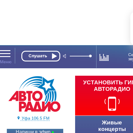
Се
зв
УСТАНОВИТЬ Г
АВТОРАДИО
Уфа 106.5 FM
Живые
концерты
Напиши в эфир