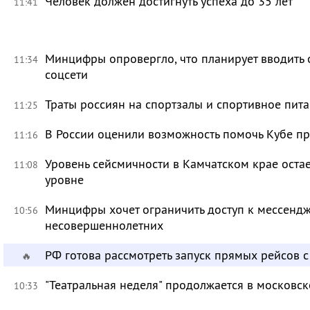
Человек должен достигнуть успеха до 35 лет
11:41
Минцифры опровергло, что планирует вводить 
11:34
соцсети
Траты россиян на спортзалы и спортивное пит
11:25
В России оценили возможность помочь Кубе пр
11:16
Уровень сейсмичности в Камчатском крае ост
11:08
уровне
Минцифры хочет ограничить доступ к мессендж
10:56
несовершеннолетних
РФ готова рассмотреть запуск прямых рейсов 
🔥
"Театральная неделя" продолжается в московск
10:33