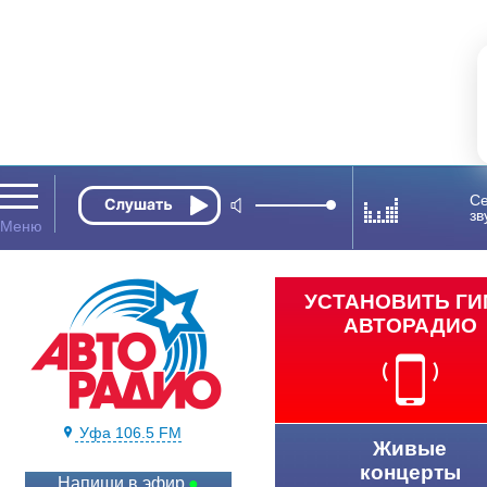
Се
зв
УСТАНОВИТЬ Г
АВТОРАДИО
Уфа 106.5 FM
Живые
концерты
Напиши в эфир