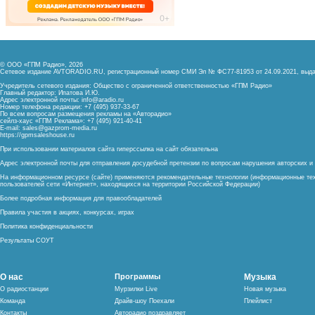
© ООО «ГПМ Радио», 2026
Сетевое издание AVTORADIO.RU, регистрационный номер
СМИ Эл № ФС77-81953 от 24.09.2021,
выда
Учредитель сетевого издания: Общество с ограниченной ответственностью «ГПМ Радио»
Главный редактор: Ипатова И.Ю.
Адрес электронной почты:
info@aradio.ru
Номер телефона редакции: +7 (495) 937-33-67
По всем вопросам размещения рекламы на «Авторадио»
сейлз-хаус «ГПМ Реклама»: +7 (495) 921-40-41
E-mail:
sales@gazprom-media.ru
https://gpmsaleshouse.ru
При использовании материалов сайта гиперссылка на сайт обязательна
Адрес электронной почты для отправления досудебной претензии по вопросам нарушения авторских 
На информационном ресурсе (сайте) применяются рекомендательные технологии (информационные тех
пользователей сети «Интернет», находящихся на территории Российской Федерации)
Более подробная информация для правообладателей
Правила участия в акциях, конкурсах, играх
Политика конфиденциальности
Результаты СОУТ
О нас
Программы
Музыка
О радиостанции
Мурзилки Live
Новая музыка
Команда
Драйв-шоу Поехали
Плейлист
Контакты
Авторадио поздравляет