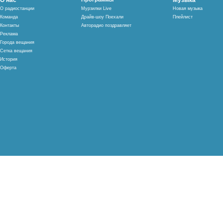
О нас
Музыка
О радиостанции
Мурзилки Live
Новая музыка
Команда
Драйв-шоу Поехали
Плейлист
Контакты
Авторадио поздравляет
Реклама
Города вещания
Сетка вещания
История
Оферта