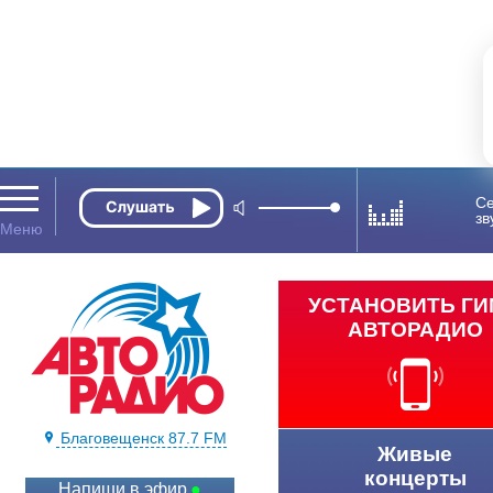
Се
зв
УСТАНОВИТЬ Г
АВТОРАДИО
Благовещенск 87.7 FM
Живые
концерты
Напиши в эфир