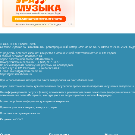
© ООО «ГПМ Радио», 2026
Сетевое издание AVTORADIO.RU, регистрационный номер
СМИ Эл № ФС77-81953 от 24.09.2021,
выда
Учредитель сетевого издания: Общество с ограниченной ответственностью «ГПМ Радио»
Главный редактор: Ипатова И.Ю.
Адрес электронной почты:
info@aradio.ru
Номер телефона редакции: +7 (495) 937-33-67
По всем вопросам размещения рекламы на «Авторадио»
сейлз-хаус «ГПМ Реклама»: +7 (495) 921-40-41
E-mail:
sales@gazprom-media.ru
https://gpmsaleshouse.ru
При использовании материалов сайта гиперссылка на сайт обязательна
Адрес электронной почты для отправления досудебной претензии по вопросам нарушения авторских 
На информационном ресурсе (сайте) применяются рекомендательные технологии (информационные тех
пользователей сети «Интернет», находящихся на территории Российской Федерации)
Более подробная информация для правообладателей
Правила участия в акциях, конкурсах, играх
Политика конфиденциальности
Результаты СОУТ
Программы