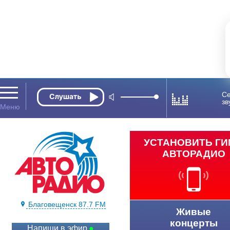
Се
зв
УСТАНОВИТЬ Г
АВТОРАДИО
Благовещенск 87.7 FM
Живые
концерты
Напиши в эфир