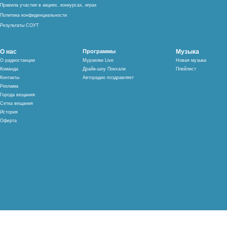
Правила участия в акциях, конкурсах, играх
Политика конфиденциальности
Результаты СОУТ
О нас
Программы
Музыка
О радиостанции
Мурзилки Live
Новая музыка
Команда
Драйв-шоу Поехали
Плейлист
Контакты
Авторадио поздравляет
Реклама
Города вещания
Сетка вещания
История
Оферта