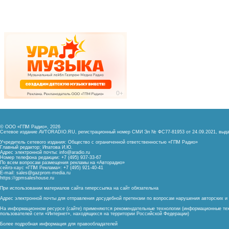
© ООО «ГПМ Радио», 2026
Сетевое издание AVTORADIO.RU, регистрационный номер
СМИ Эл № ФС77-81953 от 24.09.2021,
выда
Учредитель сетевого издания: Общество с ограниченной ответственностью «ГПМ Радио»
Главный редактор: Ипатова И.Ю.
Адрес электронной почты:
info@aradio.ru
Номер телефона редакции: +7 (495) 937-33-67
По всем вопросам размещения рекламы на «Авторадио»
сейлз-хаус «ГПМ Реклама»: +7 (495) 921-40-41
E-mail:
sales@gazprom-media.ru
https://gpmsaleshouse.ru
При использовании материалов сайта гиперссылка на сайт обязательна
Адрес электронной почты для отправления досудебной претензии по вопросам нарушения авторских 
На информационном ресурсе (сайте) применяются рекомендательные технологии (информационные тех
пользователей сети «Интернет», находящихся на территории Российской Федерации)
Более подробная информация для правообладателей