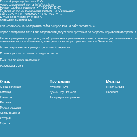
Главный редактор: Ипатова И.Ю.
Адрес электронной почты:
info@aradio.ru
Номер телефона редакции: +7 (495) 937-33-67
По всем вопросам размещения рекламы на «Авторадио»
сейлз-хаус «ГПМ Реклама»: +7 (495) 921-40-41
E-mail:
sales@gazprom-media.ru
https://gpmsaleshouse.ru
При использовании материалов сайта гиперссылка на сайт обязательна
Адрес электронной почты для отправления досудебной претензии по вопросам нарушения авторских 
На информационном ресурсе (сайте) применяются рекомендательные технологии (информационные тех
пользователей сети «Интернет», находящихся на территории Российской Федерации)
Более подробная информация для правообладателей
Правила участия в акциях, конкурсах, играх
Политика конфиденциальности
Результаты СОУТ
О нас
Программы
Музыка
О радиостанции
Мурзилки Live
Новая музыка
Команда
Драйв-шоу Поехали
Плейлист
Контакты
Авторадио поздравляет
Реклама
Города вещания
Сетка вещания
История
Оферта