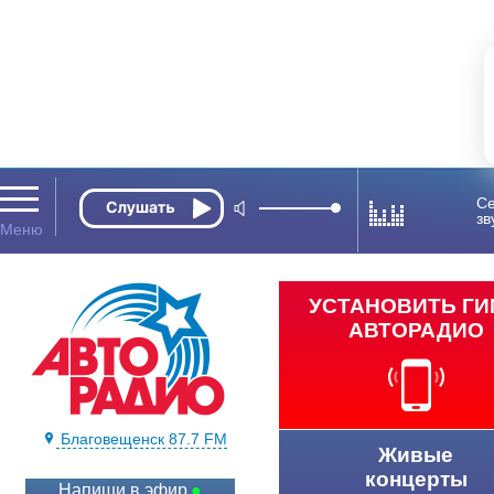
Се
зв
УСТАНОВИТЬ Г
АВТОРАДИО
Благовещенск 87.7 FM
Живые
концерты
Напиши в эфир