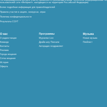
На информационном ресурсе (сайте) применяются рекомендательные технологии (информационные тех
пользователей сети «Интернет», находящихся на территории Российской Федерации)
Более подробная информация для правообладателей
Правила участия в акциях, конкурсах, играх
Политика конфиденциальности
Результаты СОУТ
О нас
Программы
Музыка
О радиостанции
Мурзилки Live
Новая музыка
Команда
Драйв-шоу Поехали
Плейлист
Контакты
Авторадио поздравляет
Реклама
Города вещания
Сетка вещания
История
Оферта