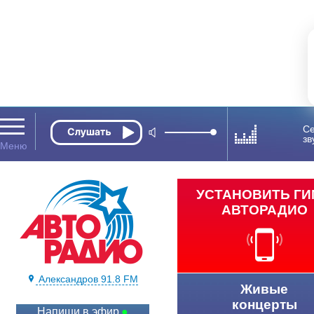
Се
зв
УСТАНОВИТЬ Г
АВТОРАДИО
Александров 91.8 FM
Живые
концерты
Напиши в эфир