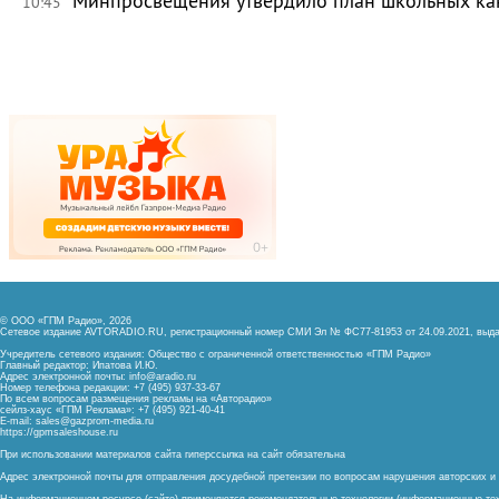
Минпросвещения утвердило план школьных ка
10:45
© ООО «ГПМ Радио», 2026
Сетевое издание AVTORADIO.RU, регистрационный номер
СМИ Эл № ФС77-81953 от 24.09.2021,
выда
Учредитель сетевого издания: Общество с ограниченной ответственностью «ГПМ Радио»
Главный редактор: Ипатова И.Ю.
Адрес электронной почты:
info@aradio.ru
Номер телефона редакции: +7 (495) 937-33-67
По всем вопросам размещения рекламы на «Авторадио»
сейлз-хаус «ГПМ Реклама»: +7 (495) 921-40-41
E-mail:
sales@gazprom-media.ru
https://gpmsaleshouse.ru
При использовании материалов сайта гиперссылка на сайт обязательна
Адрес электронной почты для отправления досудебной претензии по вопросам нарушения авторских 