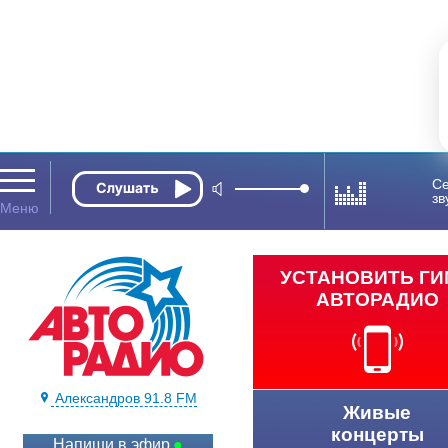
Се
зв
УСТАНОВИТЬ Г
АВТОРАДИО
Александров 91.8 FM
Живые
концерты
Напиши в эфир