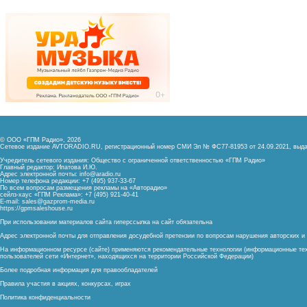
© ООО «ГПМ Радио», 2026
Сетевое издание AVTORADIO.RU, регистрационный номер
СМИ Эл № ФС77-81953 от 24.09.2021,
выда
Учредитель сетевого издания: Общество с ограниченной ответственностью «ГПМ Радио»
Главный редактор: Ипатова И.Ю.
Адрес электронной почты:
info@aradio.ru
Номер телефона редакции: +7 (495) 937-33-67
По всем вопросам размещения рекламы на «Авторадио»
сейлз-хаус «ГПМ Реклама»: +7 (495) 921-40-41
E-mail:
sales@gazprom-media.ru
https://gpmsaleshouse.ru
При использовании материалов сайта гиперссылка на сайт обязательна
Адрес электронной почты для отправления досудебной претензии по вопросам нарушения авторских 
На информационном ресурсе (сайте) применяются рекомендательные технологии (информационные тех
пользователей сети «Интернет», находящихся на территории Российской Федерации)
Более подробная информация для правообладателей
Правила участия в акциях, конкурсах, играх
Политика конфиденциальности