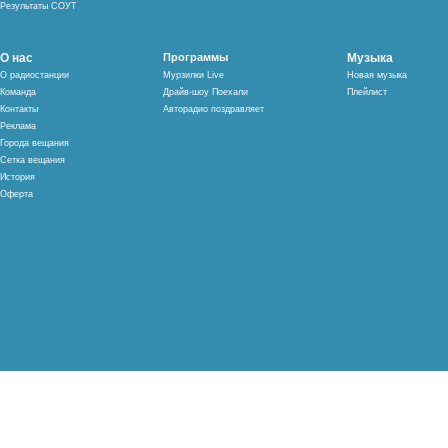
Результаты СОУТ
О нас
Программы
Музыка
О радиостанции
Мурзилки Live
Новая музыка
Команда
Драйв-шоу Поехали
Плейлист
Контакты
Авторадио поздравляет
Реклама
Города вещания
Сетка вещания
История
Оферта