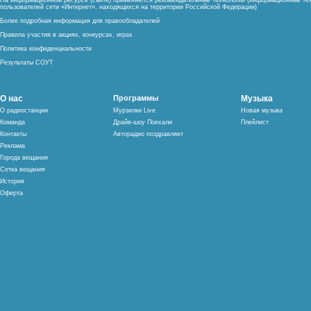
На информационном ресурсе (сайте) применяются рекомендательные технологии (информационные тех
пользователей сети «Интернет», находящихся на территории Российской Федерации)
Более подробная информация для правообладателей
Правила участия в акциях, конкурсах, играх
Политика конфиденциальности
Результаты СОУТ
О нас
Программы
Музыка
О радиостанции
Мурзилки Live
Новая музыка
Команда
Драйв-шоу Поехали
Плейлист
Контакты
Авторадио поздравляет
Реклама
Города вещания
Сетка вещания
История
Оферта