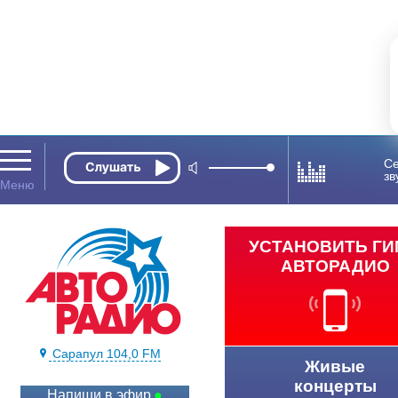
Се
зв
УСТАНОВИТЬ Г
АВТОРАДИО
Сарапул 104,0 FM
Живые
концерты
Напиши в эфир