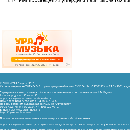
Минпросвещения утвердило план школьных ка
10:45
© ООО «ГПМ Радио», 2026
Сетевое издание AVTORADIO.RU, регистрационный номер
СМИ Эл № ФС77-81953 от 24.09.2021,
выда
Учредитель сетевого издания: Общество с ограниченной ответственностью «ГПМ Радио»
Главный редактор: Ипатова И.Ю.
Адрес электронной почты:
info@aradio.ru
Номер телефона редакции: +7 (495) 937-33-67
По всем вопросам размещения рекламы на «Авторадио»
сейлз-хаус «ГПМ Реклама»: +7 (495) 921-40-41
E-mail:
sales@gazprom-media.ru
https://gpmsaleshouse.ru
При использовании материалов сайта гиперссылка на сайт обязательна
Адрес электронной почты для отправления досудебной претензии по вопросам нарушения авторских 