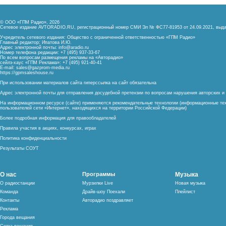
© ООО «ГПМ Радио», 2026
Сетевое издание AVTORADIO.RU, регистрационный номер
СМИ Эл № ФС77-81953 от 24.09.2021,
выда
Учредитель сетевого издания: Общество с ограниченной ответственностью «ГПМ Радио»
Главный редактор: Ипатова И.Ю.
Адрес электронной почты:
info@aradio.ru
Номер телефона редакции: +7 (495) 937-33-67
По всем вопросам размещения рекламы на «Авторадио»
сейлз-хаус «ГПМ Реклама»: +7 (495) 921-40-41
E-mail:
sales@gazprom-media.ru
https://gpmsaleshouse.ru
При использовании материалов сайта гиперссылка на сайт обязательна
Адрес электронной почты для отправления досудебной претензии по вопросам нарушения авторских 
На информационном ресурсе (сайте) применяются рекомендательные технологии (информационные тех
пользователей сети «Интернет», находящихся на территории Российской Федерации)
Более подробная информация для правообладателей
Правила участия в акциях, конкурсах, играх
Политика конфиденциальности
Результаты СОУТ
О нас
Программы
Музыка
О радиостанции
Мурзилки Live
Новая музыка
Команда
Драйв-шоу Поехали
Плейлист
Контакты
Авторадио поздравляет
Реклама
Города вещания