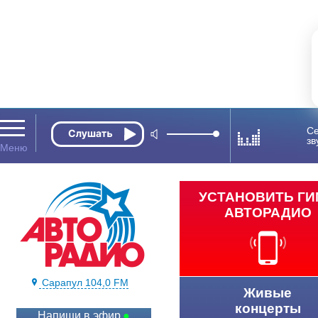
Се
зв
УСТАНОВИТЬ Г
АВТОРАДИО
Сарапул 104,0 FM
Живые
концерты
Напиши в эфир