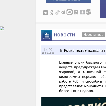
НОВОСТИ
Новости часа
В Роскачестве назвали 
14:20
15.05.2026
Главные риски быстрого 
веществ, предупреждает Ро
жировой, а мышечной т
килограммы нередко наби
работе ЖКТ и способны пр
представляют монодиеты. 
более 1 кг в неделю.