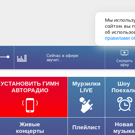
Мы использу
сайтом, вы 
об использо
правилами о
Сейчас в эфире
звучит...
УСТАНОВИТЬ ГИМН
Мурзилки
Шоу
АВТОРАДИО
LIVE
Поехал
Живые
Новая
Плейлист
концерты
музыка