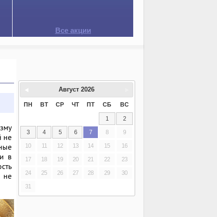
Все акции
Август
2026
ПН
ВТ
СР
ЧТ
ПТ
СБ
ВС
1
2
зму
3
4
5
6
7
8
9
й не
ные
10
11
12
13
14
15
16
и в
17
18
19
20
21
22
23
сть
24
25
26
27
28
29
30
— не
31