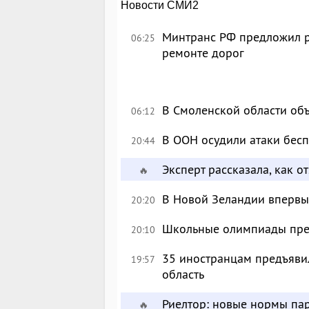
Новости СМИ2
Минтранс РФ предложил р
06:25
ремонте дорог
В Смоленской области об
06:12
В ООН осудили атаки бес
20:44
Эксперт рассказала, как 
🔥
В Новой Зеландии впервые
20:20
Школьные олимпиады пре
20:10
35 иностранцам предъявил
19:57
область
Риелтор: новые нормы пар
🔥