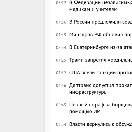
В Федерации независимых
08:12
медикам и учителям
В России предложили созд
07:56
Минздрав РФ обновил по
07:45
В Екатеринбурге из-за ата
07:34
Трамп запретил «родильн
07:25
США ввели санкции проти
07:12
Дептранс допустил прокат
06:56
инфраструктуры
Первый штраф за борщеви
06:45
помощью ИИ
Власти вернулись к обсу
06:34