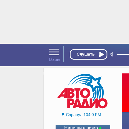
Сарапул 104,0 FM
Напиши в эфир