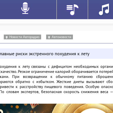
Новости Авторадио
Автоновости
главные риски экстренного похудения к лету
похудения к лету связаны с дефицитом необходимых органи
скачество. Резкое ограничение калорий оборачивается потере
кани. При возвращении к обычному питанию сброшен
раются обратно с избытком. Жесткие диеты вызывают сбо
ивести к расстройству пищевого поведения. Особую опасно
По словам экспертов, безопасная скорость снижения веса 