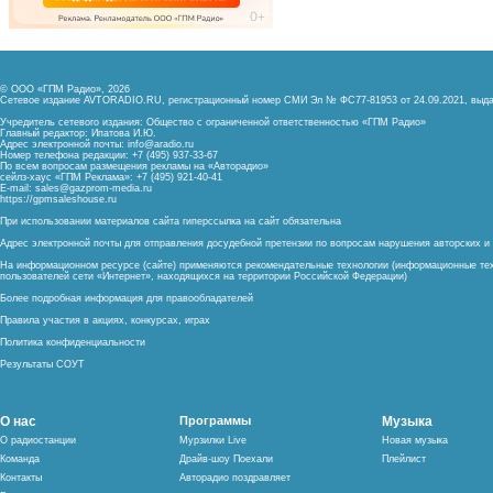
© ООО «ГПМ Радио», 2026
Сетевое издание AVTORADIO.RU, регистрационный номер
СМИ Эл № ФС77-81953 от 24.09.2021,
выда
Учредитель сетевого издания: Общество с ограниченной ответственностью «ГПМ Радио»
Главный редактор: Ипатова И.Ю.
Адрес электронной почты:
info@aradio.ru
Номер телефона редакции: +7 (495) 937-33-67
По всем вопросам размещения рекламы на «Авторадио»
сейлз-хаус «ГПМ Реклама»: +7 (495) 921-40-41
E-mail:
sales@gazprom-media.ru
https://gpmsaleshouse.ru
При использовании материалов сайта гиперссылка на сайт обязательна
Адрес электронной почты для отправления досудебной претензии по вопросам нарушения авторских 
На информационном ресурсе (сайте) применяются рекомендательные технологии (информационные тех
пользователей сети «Интернет», находящихся на территории Российской Федерации)
Более подробная информация для правообладателей
Правила участия в акциях, конкурсах, играх
Политика конфиденциальности
Результаты СОУТ
О нас
Программы
Музыка
О радиостанции
Мурзилки Live
Новая музыка
Команда
Драйв-шоу Поехали
Плейлист
Контакты
Авторадио поздравляет