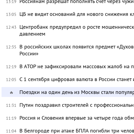
Россиянам разрешат пополнять счёт через чуж
13:19
ЦБ не видит оснований для нового снижения к
13:05
Центробанк предупредил о росте мошенническ
12:43
давлением
В российских школах появится предмет «Духов
12:35
России»
В АТОР не зафиксировали массовых жалоб на п
12:19
С 1 сентября цифровая валюта в России станет
12:05
Поездки на один день из Москвы стали популя
🔥
Путин поздравил строителей с профессиональ
11:31
Россия и Словения впервые за четыре года об
11:19
В Белгороде при атаке БПЛА погибли три чело
11:04