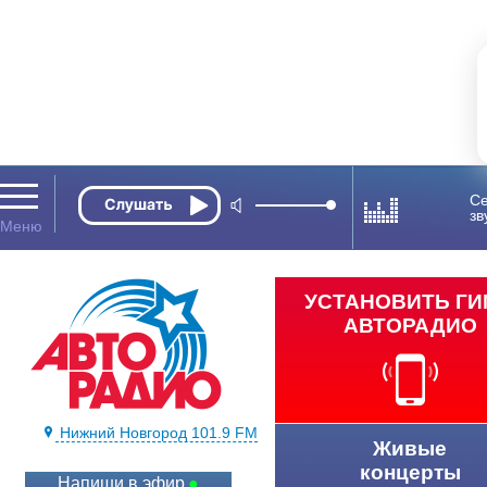
Се
зв
УСТАНОВИТЬ Г
АВТОРАДИО
Нижний Новгород 101.9 FM
Живые
концерты
Напиши в эфир