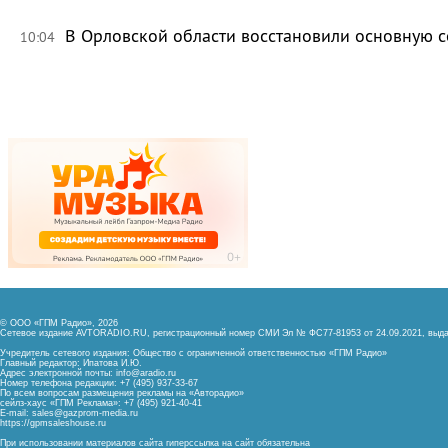
В Орловской области восстановили основную се
10:04
© ООО «ГПМ Радио», 2026
Сетевое издание AVTORADIO.RU, регистрационный номер
СМИ Эл № ФС77-81953 от 24.09.2021,
выда
Учредитель сетевого издания: Общество с ограниченной ответственностью «ГПМ Радио»
Главный редактор: Ипатова И.Ю.
Адрес электронной почты:
info@aradio.ru
Номер телефона редакции: +7 (495) 937-33-67
По всем вопросам размещения рекламы на «Авторадио»
сейлз-хаус «ГПМ Реклама»: +7 (495) 921-40-41
E-mail:
sales@gazprom-media.ru
https://gpmsaleshouse.ru
При использовании материалов сайта гиперссылка на сайт обязательна