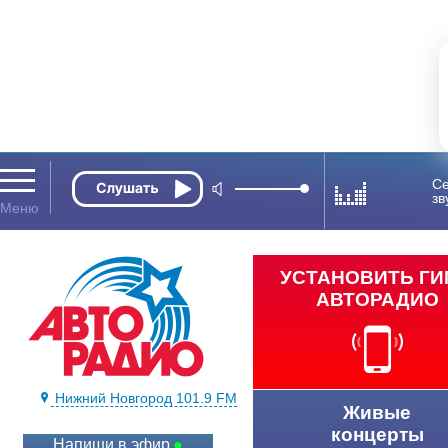
Се
зв
УСТАНОВИТЬ Г
АВТОРАДИО
Нижний Новгород 101.9 FM
Живые
концерты
Напиши в эфир