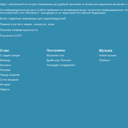
Адрес электронной почты для отправления досудебной претензии по вопросам нарушения авторских 
На информационном ресурсе (сайте) применяются рекомендательные технологии (информационные тех
пользователей сети «Интернет», находящихся на территории Российской Федерации)
Более подробная информация для правообладателей
Правила участия в акциях, конкурсах, играх
Политика конфиденциальности
Результаты СОУТ
О нас
Программы
Музыка
О радиостанции
Мурзилки Live
Новая музыка
Команда
Драйв-шоу Поехали
Плейлист
Контакты
Авторадио поздравляет
Реклама
Города вещания
Сетка вещания
История
Оферта