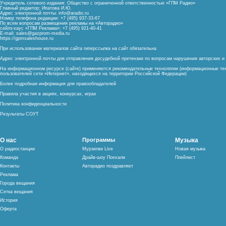
Учредитель сетевого издания: Общество с ограниченной ответственностью «ГПМ Радио»
Главный редактор: Ипатова И.Ю.
Адрес электронной почты:
info@aradio.ru
Номер телефона редакции: +7 (495) 937-33-67
По всем вопросам размещения рекламы на «Авторадио»
сейлз-хаус «ГПМ Реклама»: +7 (495) 921-40-41
E-mail:
sales@gazprom-media.ru
https://gpmsaleshouse.ru
При использовании материалов сайта гиперссылка на сайт обязательна
Адрес электронной почты для отправления досудебной претензии по вопросам нарушения авторских 
На информационном ресурсе (сайте) применяются рекомендательные технологии (информационные тех
пользователей сети «Интернет», находящихся на территории Российской Федерации)
Более подробная информация для правообладателей
Правила участия в акциях, конкурсах, играх
Политика конфиденциальности
Результаты СОУТ
О нас
Программы
Музыка
О радиостанции
Мурзилки Live
Новая музыка
Команда
Драйв-шоу Поехали
Плейлист
Контакты
Авторадио поздравляет
Реклама
Города вещания
Сетка вещания
История
Оферта