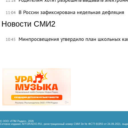
11:18
В России зафиксирована недельная дефляция
11:04
Новости СМИ2
Минпросвещения утвердило план школьных ка
10:45
© ООО «ГПМ Радио», 2026
Сетевое издание AVTORADIO.RU, регистрационный номер
СМИ Эл № ФС77-81953 от 24.09.2021,
выда