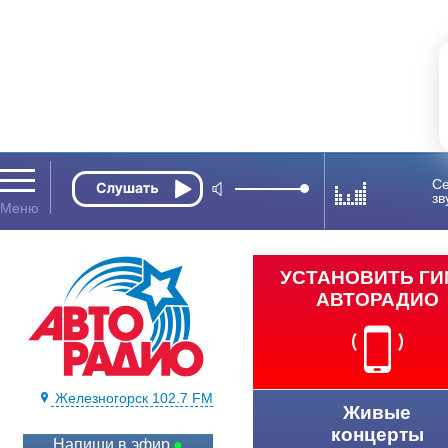
Се
зв
УСТАНОВИТЬ Г
АВТОРАДИО
Железногорск 102.7 FM
Живые
концерты
Напиши в эфир