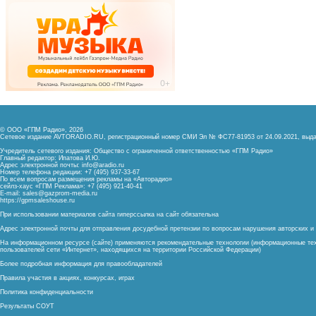
© ООО «ГПМ Радио», 2026
Сетевое издание AVTORADIO.RU, регистрационный номер
СМИ Эл № ФС77-81953 от 24.09.2021,
выда
Учредитель сетевого издания: Общество с ограниченной ответственностью «ГПМ Радио»
Главный редактор: Ипатова И.Ю.
Адрес электронной почты:
info@aradio.ru
Номер телефона редакции: +7 (495) 937-33-67
По всем вопросам размещения рекламы на «Авторадио»
сейлз-хаус «ГПМ Реклама»: +7 (495) 921-40-41
E-mail:
sales@gazprom-media.ru
https://gpmsaleshouse.ru
При использовании материалов сайта гиперссылка на сайт обязательна
Адрес электронной почты для отправления досудебной претензии по вопросам нарушения авторских 
На информационном ресурсе (сайте) применяются рекомендательные технологии (информационные тех
пользователей сети «Интернет», находящихся на территории Российской Федерации)
Более подробная информация для правообладателей
Правила участия в акциях, конкурсах, играх
Политика конфиденциальности
Результаты СОУТ