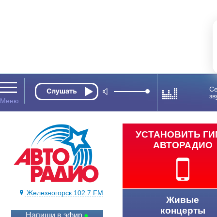
Се
зв
УСТАНОВИТЬ Г
АВТОРАДИО
Железногорск 102.7 FM
Живые
концерты
Напиши в эфир