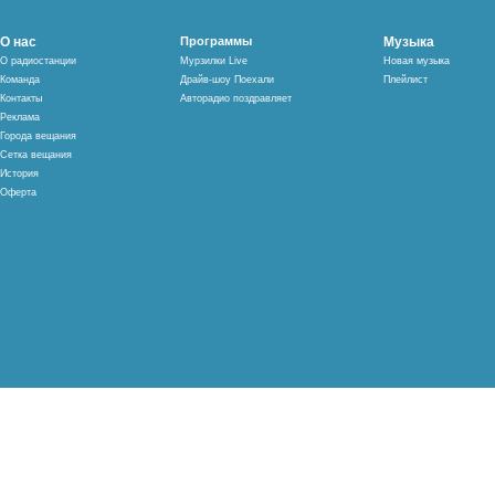
О нас
Программы
Музыка
О радиостанции
Мурзилки Live
Новая музыка
Команда
Драйв-шоу Поехали
Плейлист
Контакты
Авторадио поздравляет
Реклама
Города вещания
Сетка вещания
История
Оферта