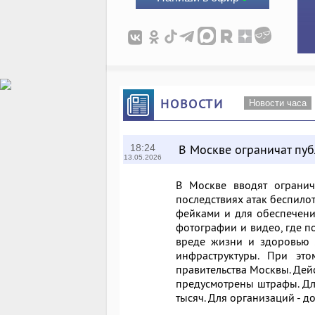
НОВОСТИ
Новости часа
В Москве ограничат пу
18:24
13.05.2026
В Москве вводят огранич
последствиях атак беспило
фейками и для обеспечени
фотографии и видео, где п
вреде жизни и здоровью 
инфраструктуры. При эт
правительства Москвы. Дей
предусмотрены штрафы. Для
тысяч. Для организаций - д