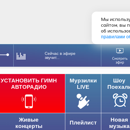
Мы использу
сайтом, вы 
об использо
правилами о
Сейчас в эфире
звучит...
УСТАНОВИТЬ ГИМН
Мурзилки
Шоу
АВТОРАДИО
LIVE
Поехал
Живые
Новая
Плейлист
концерты
музыка