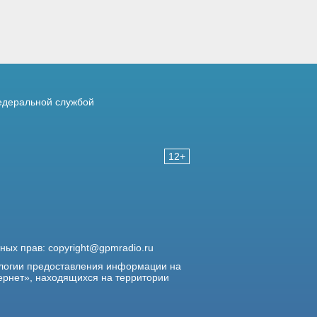
деральной службой
12+
жных прав:
copyright@gpmradio.ru
логии предоставления информации на
ернет», находящихся на территории