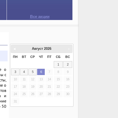
Все акции
Август
2026
ПН
ВТ
СР
ЧТ
ПТ
СБ
ВС
1
2
е о
3
4
5
6
7
8
9
бы с
сты,
10
11
12
13
14
15
16
ле о
17
18
19
20
21
22
23
тов
24
25
26
27
28
29
30
а и
ение
31
о 50