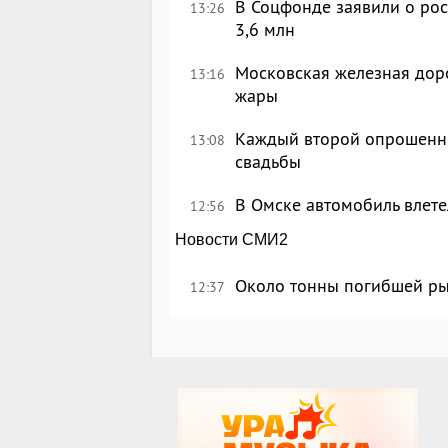
В Соцфонде заявили о рос
13:26
3,6 млн
Московская железная доро
13:16
жары
Каждый второй опрошенны
13:08
свадьбы
В Омске автомобиль влете
12:56
Новости СМИ2
Около тонны погибшей ры
12:37