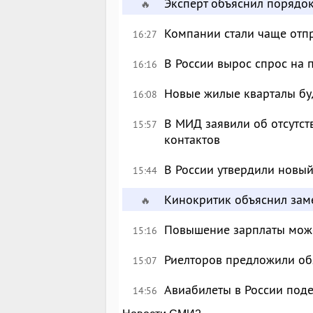
Эксперт объяснил порядо
🔥
Компании стали чаще отпр
16:27
В России вырос спрос на
16:16
Новые жилые кварталы буд
16:08
В МИД заявили об отсутс
15:57
контактов
В России утвердили новый
15:44
Кинокритик объяснил зам
🔥
Повышение зарплаты може
15:16
Риелторов предложили обя
15:07
Авиабилеты в России поде
14:56