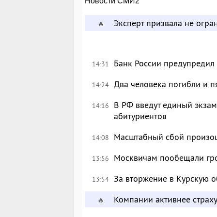
Новости СМИ2
Эксперт призвала не огр
🔥
Банк России предупредил
14:31
Два человека погибли и п
14:24
В РФ введут единый экзам
14:16
абитуриентов
Масштабный сбой произош
14:08
Москвичам пообещали гр
13:56
За вторжение в Курскую о
13:54
Компании активнее страху
🔥