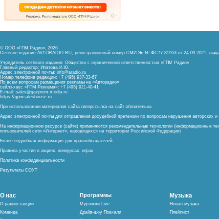
© ООО «ГПМ Радио», 2026
Сетевое издание AVTORADIO.RU, регистрационный номер
СМИ Эл № ФС77-81953 от 24.09.2021,
выда
Учредитель сетевого издания: Общество с ограниченной ответственностью «ГПМ Радио»
Главный редактор: Ипатова И.Ю.
Адрес электронной почты:
info@aradio.ru
Номер телефона редакции: +7 (495) 937-33-67
По всем вопросам размещения рекламы на «Авторадио»
сейлз-хаус «ГПМ Реклама»: +7 (495) 921-40-41
E-mail:
sales@gazprom-media.ru
https://gpmsaleshouse.ru
При использовании материалов сайта гиперссылка на сайт обязательна
Адрес электронной почты для отправления досудебной претензии по вопросам нарушения авторских 
На информационном ресурсе (сайте) применяются рекомендательные технологии (информационные тех
пользователей сети «Интернет», находящихся на территории Российской Федерации)
Более подробная информация для правообладателей
Правила участия в акциях, конкурсах, играх
Политика конфиденциальности
Результаты СОУТ
О нас
Программы
Музыка
О радиостанции
Мурзилки Live
Новая музыка
Команда
Драйв-шоу Поехали
Плейлист