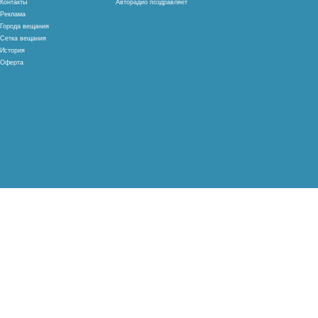
Контакты
Авторадио поздравляет
Реклама
Города вещания
Сетка вещания
История
Оферта