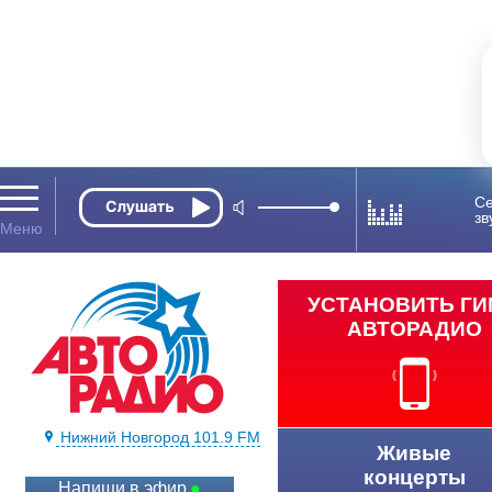
Се
зв
УСТАНОВИТЬ Г
АВТОРАДИО
Нижний Новгород 101.9 FM
Живые
концерты
Напиши в эфир