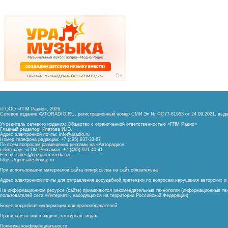
© ООО «ГПМ Радио», 2026
Сетевое издание AVTORADIO.RU, регистрационный номер
СМИ Эл № ФС77-81953 от 24.09.2021,
выда
Учредитель сетевого издания: Общество с ограниченной ответственностью «ГПМ Радио»
Главный редактор: Ипатова И.Ю.
Адрес электронной почты:
info@aradio.ru
Номер телефона редакции: +7 (495) 937-33-67
По всем вопросам размещения рекламы на «Авторадио»
сейлз-хаус «ГПМ Реклама»: +7 (495) 921-40-41
E-mail:
sales@gazprom-media.ru
https://gpmsaleshouse.ru
При использовании материалов сайта гиперссылка на сайт обязательна
Адрес электронной почты для отправления досудебной претензии по вопросам нарушения авторских 
На информационном ресурсе (сайте) применяются рекомендательные технологии (информационные тех
пользователей сети «Интернет», находящихся на территории Российской Федерации)
Более подробная информация для правообладателей
Правила участия в акциях, конкурсах, играх
Политика конфиденциальности