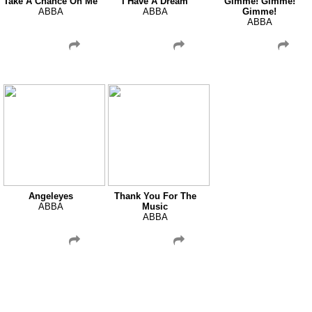
Take A Chance On Me
I Have A Dream
Gimme! Gimme!
ABBA
ABBA
Gimme!
ABBA
Angeleyes
Thank You For The
ABBA
Music
ABBA