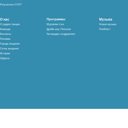
Результаты СОУТ
О нас
Программы
Музыка
О радиостанции
Мурзилки Live
Новая музыка
Команда
Драйв-шоу Поехали
Плейлист
Контакты
Авторадио поздравляет
Реклама
Города вещания
Сетка вещания
История
Оферта