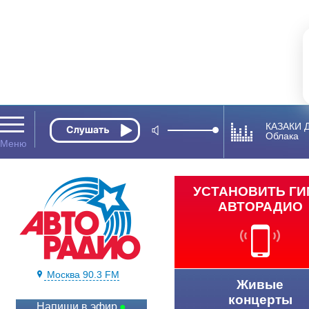
КАЗАКИ 
Облака
УСТАНОВИТЬ Г
АВТОРАДИО
Москва 90.3 FM
Живые
концерты
Напиши в эфир