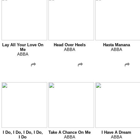
Lay All Your Love On
Head Over Heels
Hasta Manana
Me
ABBA
ABBA
ABBA
I Do, I Do, I Do, I Do,
Take A Chance On Me
I Have A Dream
I Do
ABBA
ABBA