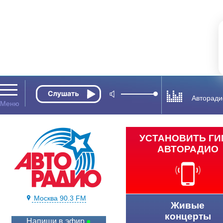
Авторади
УСТАНОВИТЬ Г
АВТОРАДИО
Москва 90.3 FM
Живые
концерты
Напиши в эфир