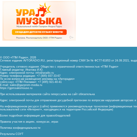
© ООО «ГПМ Радио», 2026
Сетевое издание AVTORADIO.RU, регистрационный номер
СМИ Эл № ФС77-81953 от 24.09.2021,
выда
Учредитель сетевого издания: Общество с ограниченной ответственностью «ГПМ Радио»
Главный редактор: Ипатова И.Ю.
Адрес электронной почты:
info@aradio.ru
Номер телефона редакции: +7 (495) 937-33-67
По всем вопросам размещения рекламы на «Авторадио»
сейлз-хаус «ГПМ Реклама»: +7 (495) 921-40-41
E-mail:
sales@gazprom-media.ru
https://gpmsaleshouse.ru
При использовании материалов сайта гиперссылка на сайт обязательна
Адрес электронной почты для отправления досудебной претензии по вопросам нарушения авторских 
На информационном ресурсе (сайте) применяются рекомендательные технологии (информационные тех
пользователей сети «Интернет», находящихся на территории Российской Федерации)
Более подробная информация для правообладателей
Правила участия в акциях, конкурсах, играх
Политика конфиденциальности
Результаты СОУТ