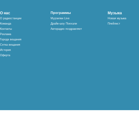
О нас
Программы
Музыка
О радиостанции
Мурзилки Live
Новая музыка
Команда
Драйв-шоу Поехали
Плейлист
Контакты
Авторадио поздравляет
Реклама
Города вещания
Сетка вещания
История
Оферта