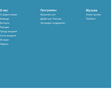
О нас
Программы
Музыка
О радиостанции
Мурзилки Live
Новая музыка
Команда
Драйв-шоу Поехали
Плейлист
Контакты
Авторадио поздравляет
Реклама
Города вещания
Сетка вещания
История
Оферта