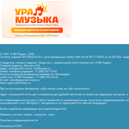
© ООО «ГПМ Радио», 2026
Сетевое издание AVTORADIO.RU, регистрационный номер
СМИ Эл № ФС77-81953 от 24.09.2021,
выда
Учредитель сетевого издания: Общество с ограниченной ответственностью «ГПМ Радио»
Главный редактор: Ипатова И.Ю.
Адрес электронной почты:
info@aradio.ru
Номер телефона редакции: +7 (495) 937-33-67
По всем вопросам размещения рекламы на «Авторадио»
сейлз-хаус «ГПМ Реклама»: +7 (495) 921-40-41
E-mail:
sales@gazprom-media.ru
https://gpmsaleshouse.ru
При использовании материалов сайта гиперссылка на сайт обязательна
Адрес электронной почты для отправления досудебной претензии по вопросам нарушения авторских 
На информационном ресурсе (сайте) применяются рекомендательные технологии (информационные тех
пользователей сети «Интернет», находящихся на территории Российской Федерации)
Более подробная информация для правообладателей
Правила участия в акциях, конкурсах, играх
Политика конфиденциальности
Результаты СОУТ