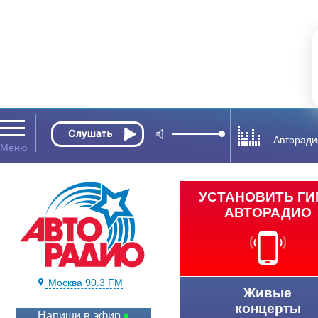
Авторади
УСТАНОВИТЬ Г
АВТОРАДИО
Москва 90.3 FM
Живые
концерты
Напиши в эфир