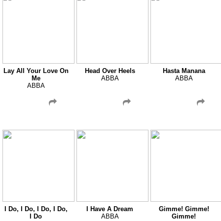
Lay All Your Love On
Head Over Heels
Hasta Manana
Me
ABBA
ABBA
ABBA
I Do, I Do, I Do, I Do,
I Have A Dream
Gimme! Gimme!
I Do
ABBA
Gimme!