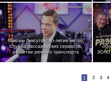
Мурзилки LIVE
Максим Ликсутов: 90-летие метро,
⚡Слуш
служба пассажирских сервисов,
обл
развитие речного транспорта
ЗОЛОТ
2
3
4
1