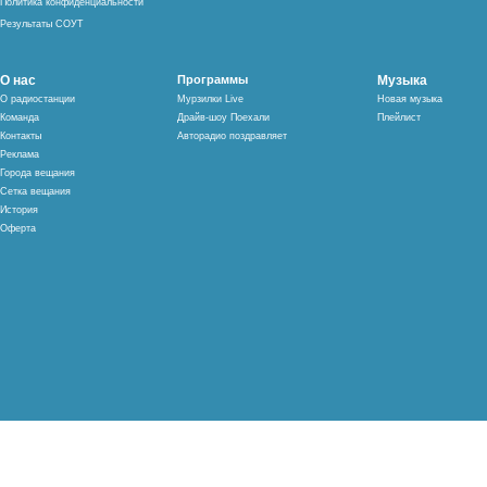
Политика конфиденциальности
Результаты СОУТ
О нас
Программы
Музыка
О радиостанции
Мурзилки Live
Новая музыка
Команда
Драйв-шоу Поехали
Плейлист
Контакты
Авторадио поздравляет
Реклама
Города вещания
Сетка вещания
История
Оферта