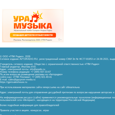
© ООО «ГПМ Радио», 2026
Сетевое издание AVTORADIO.RU, регистрационный номер
СМИ Эл № ФС77-81953 от 24.09.2021,
выда
Учредитель сетевого издания: Общество с ограниченной ответственностью «ГПМ Радио»
Главный редактор: Ипатова И.Ю.
Адрес электронной почты:
info@aradio.ru
Номер телефона редакции: +7 (495) 937-33-67
По всем вопросам размещения рекламы на «Авторадио»
сейлз-хаус «ГПМ Реклама»: +7 (495) 921-40-41
E-mail:
sales@gazprom-media.ru
https://gpmsaleshouse.ru
При использовании материалов сайта гиперссылка на сайт обязательна
Адрес электронной почты для отправления досудебной претензии по вопросам нарушения авторских 
На информационном ресурсе (сайте) применяются рекомендательные технологии (информационные тех
пользователей сети «Интернет», находящихся на территории Российской Федерации)
Более подробная информация для правообладателей
Правила участия в акциях, конкурсах, играх