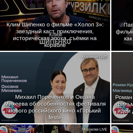
Клим Шипенко о фильме «Холоп 3»:
Пав
звездный каст, приключения,
фильма
историческая эпоха, съёмки на
как
корабле
Мурзилки LIVE
Михаил Пореченков и Оксана
Роман
Михеева об особенностях фестиваля
фильм
нового российского кино «Горький
идеи 
fest»
Мурзилки LIVE