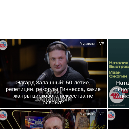
Мурзилки LIVE
Эдгард Запашный: 50-летие,
Ната
репетиции, рекорды Гиннесса, какие
конце
жанры циркового искусства не
пес
освоил?
Мурзилки LIVE