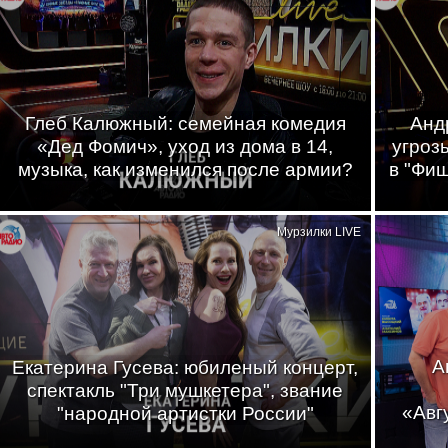
Глеб Калюжный: семейная комедия
Анд
«Дед Фомич», уход из дома в 14,
угроз
музыка, как изменился после армии?
в "Фи
Мурзилки LIVE
А
Екатерина Гусева: юбиленый концерт,
спектакль "Три мушкетера", звание
«Авг
"народной артистки России"