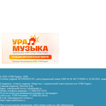
© ООО «ГПМ Радио», 2026
Сетевое издание AVTORADIO.RU, регистрационный номер
СМИ Эл № ФС77-81953 от 24.09.2021,
выда
Учредитель сетевого издания: Общество с ограниченной ответственностью «ГПМ Радио»
Главный редактор: Ипатова И.Ю.
Адрес электронной почты:
info@aradio.ru
Номер телефона редакции: +7 (495) 937-33-67
По всем вопросам размещения рекламы на «Авторадио»
сейлз-хаус «ГПМ Реклама»: +7 (495) 921-40-41
E-mail:
sales@gazprom-media.ru
https://gpmsaleshouse.ru
При использовании материалов сайта гиперссылка на сайт обязательна