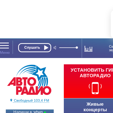
Се
зв
УСТАНОВИТЬ Г
АВТОРАДИО
Свободный 103,4 FM
Живые
концерты
Напиши в эфир