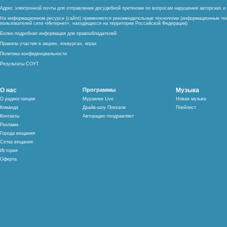
Адрес электронной почты для отправления досудебной претензии по вопросам нарушения авторских 
На информационном ресурсе (сайте) применяются рекомендательные технологии (информационные тех
пользователей сети «Интернет», находящихся на территории Российской Федерации)
Более подробная информация для правообладателей
Правила участия в акциях, конкурсах, играх
Политика конфиденциальности
Результаты СОУТ
О нас
Программы
Музыка
О радиостанции
Мурзилки Live
Новая музыка
Команда
Драйв-шоу Поехали
Плейлист
Контакты
Авторадио поздравляет
Реклама
Города вещания
Сетка вещания
История
Оферта