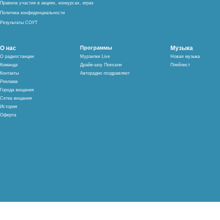
Правила участия в акциях, конкурсах, играх
Политика конфиденциальности
Результаты СОУТ
О нас
Программы
Музыка
О радиостанции
Мурзилки Live
Новая музыка
Команда
Драйв-шоу Поехали
Плейлист
Контакты
Авторадио поздравляет
Реклама
Города вещания
Сетка вещания
История
Оферта