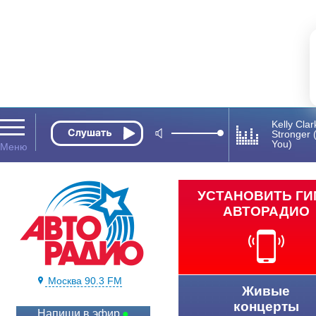
Kelly Cla
Stronger 
You)
УСТАНОВИТЬ Г
АВТОРАДИО
Москва 90.3 FM
Живые
концерты
Напиши в эфир