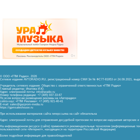
© ООО «ГПМ Радио», 2026
Сетевое издание AVTORADIO.RU, регистрационный номер
СМИ Эл № ФС77-81953 от 24.09.2021,
выда
Учредитель сетевого издания: Общество с ограниченной ответственностью «ГПМ Радио»
Главный редактор: Ипатова И.Ю.
Адрес электронной почты:
info@aradio.ru
Номер телефона редакции: +7 (495) 937-33-67
По всем вопросам размещения рекламы на «Авторадио»
сейлз-хаус «ГПМ Реклама»: +7 (495) 921-40-41
E-mail:
sales@gazprom-media.ru
https://gpmsaleshouse.ru
При использовании материалов сайта гиперссылка на сайт обязательна
Адрес электронной почты для отправления досудебной претензии по вопросам нарушения авторских 
На информационном ресурсе (сайте) применяются рекомендательные технологии (информационные тех
пользователей сети «Интернет», находящихся на территории Российской Федерации)
Более подробная информация для правообладателей