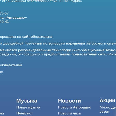
 с ограниченной ответственностью «ГПМ Радио»
33-67
на «Авторадио»
40-41
ерссылка на сайт обязательна
ия досудебной претензии по вопросам нарушения авторских и сме
именяются рекомендательные технологии (информационные техно
 сведений, относящихся к предпочтениям пользователей сети «Инт
ообладателей
ах
Музыка
Новости
Акции
Новая музыка
Новости Авторадио
Много Де
сезон
ли
Плейлист
Новости часа