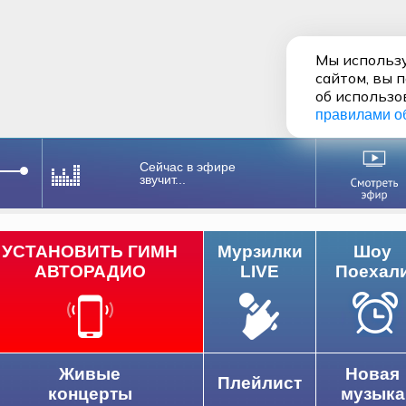
Мы использу
сайтом, вы 
об использо
правилами о
Сейчас в эфире
звучит...
УСТАНОВИТЬ ГИМН
Мурзилки
Шоу
АВТОРАДИО
LIVE
Поехал
Живые
Новая
Плейлист
концерты
музыка