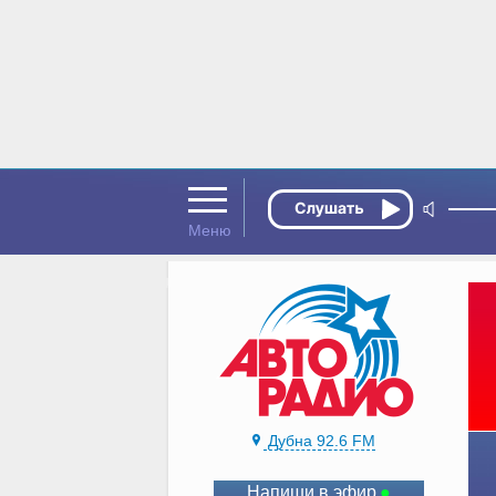
Дубна 92.6 FM
Напиши в эфир