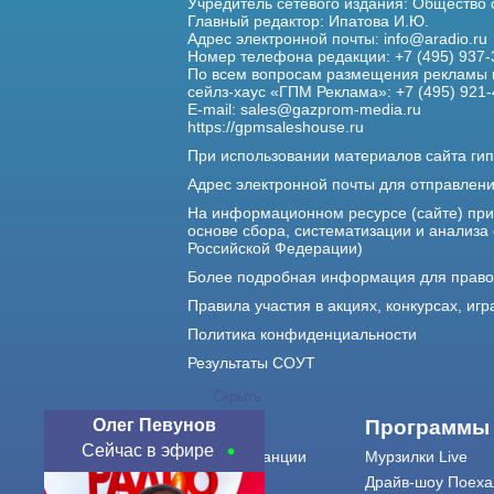
Учредитель сетевого издания: Общество
Главный редактор: Ипатова И.Ю.
Адрес электронной почты:
info@aradio.ru
Номер телефона редакции: +7 (495) 937-
По всем вопросам размещения рекламы 
сейлз-хаус «ГПМ Реклама»: +7 (495) 921-
E-mail:
sales@gazprom-media.ru
https://gpmsaleshouse.ru
При использовании материалов сайта гип
Адрес электронной почты для отправлен
На информационном ресурсе (сайте) пр
основе сбора, систематизации и анализа
Российской Федерации)
Более подробная информация для прав
Правила участия в акциях, конкурсах, игр
Политика конфиденциальности
Результаты СОУТ
Скрыть
Олег Певунов
О нас
Программы
Сейчас в эфире
О радиостанции
Мурзилки Live
Команда
Драйв-шоу Поеха