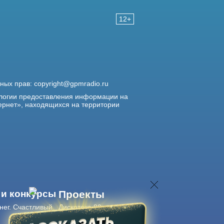
12+
жных прав:
copyright@gpmradio.ru
логии предоставления информации на
ернет», находящихся на территории
 и конкурсы
Проекты
нег. Счастливый
Дискотека 80-х
Живые концерты