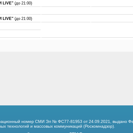
 LIVE"
(до 21:00)
 LIVE"
(до 21:00)
трационный номер
СМИ Эл № ФС77-81953 от 24.09.2021,
выдано Фе
х технологий и массовых коммуникаций (Роскомнадзор).