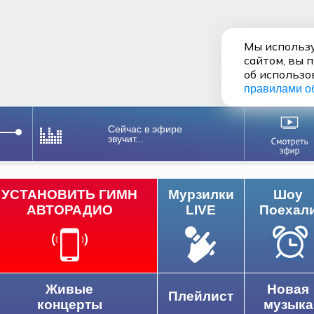
Мы использу
сайтом, вы 
об использо
правилами о
Сейчас в эфире
звучит...
УСТАНОВИТЬ ГИМН
Мурзилки
Шоу
АВТОРАДИО
LIVE
Поехал
Живые
Новая
Плейлист
концерты
музыка