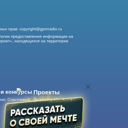
жных прав:
copyright@gpmradio.ru
логии предоставления информации на
ернет», находящихся на территории
 и конкурсы
Проекты
нег. Счастливый
Дискотека 80-х
Живые концерты
Журнал Авторадио
Авторадио
в смартфоне