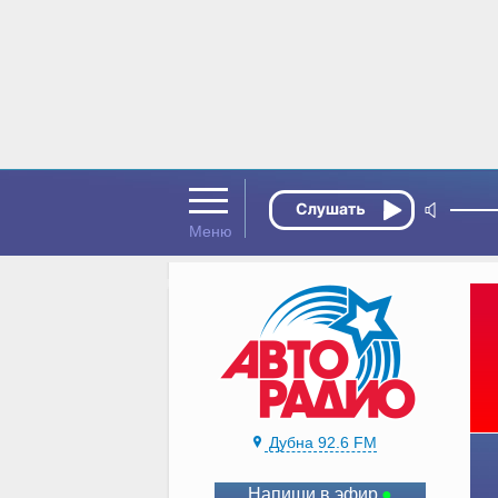
Дубна 92.6 FM
Напиши в эфир