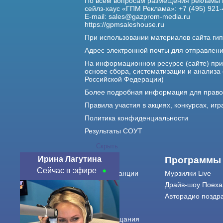
По всем вопросам размещения рекламы 
сейлз-хаус «ГПМ Реклама»: +7 (495) 921-
E-mail:
sales@gazprom-media.ru
https://gpmsaleshouse.ru
При использовании материалов сайта гип
Адрес электронной почты для отправлен
На информационном ресурсе (сайте) пр
основе сбора, систематизации и анализа
Российской Федерации)
Более подробная информация для прав
Правила участия в акциях, конкурсах, игр
Политика конфиденциальности
Результаты СОУТ
Скрыть
Ирина Лагутина
О нас
Программы
Сейчас в эфире
О радиостанции
Мурзилки Live
Команда
Драйв-шоу Поеха
Контакты
Авторадио поздр
Реклама
Города вещания