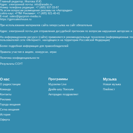
Главный редактор: Ипатова И.Ю.
Адрес электронной почты:
info@aradio.ru
Номер телефона редакции: +7 (495) 937-33-67
По всем вопросам размещения рекламы на «Авторадио»
сейлз-хаус «ГПМ Реклама»: +7 (495) 921-40-41
E-mail:
sales@gazprom-media.ru
https://gpmsaleshouse.ru
При использовании материалов сайта гиперссылка на сайт обязательна
Адрес электронной почты для отправления досудебной претензии по вопросам нарушения авторских 
На информационном ресурсе (сайте) применяются рекомендательные технологии (информационные тех
пользователей сети «Интернет», находящихся на территории Российской Федерации)
Более подробная информация для правообладателей
Правила участия в акциях, конкурсах, играх
Политика конфиденциальности
Результаты СОУТ
О нас
Программы
Музыка
О радиостанции
Мурзилки Live
Новая музыка
Команда
Драйв-шоу Поехали
Плейлист
Контакты
Авторадио поздравляет
Реклама
Города вещания
Сетка вещания
История
Оферта