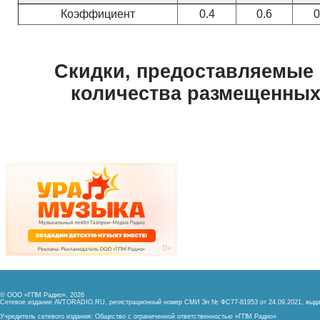
© ООО «ГПМ Радио», 2026
Сетевое издание AVTORADIO.RU, регистрационный номер
СМИ Эл № ФС77-81953 от 24.09.2021,
выда
Учредитель сетевого издания: Общество с ограниченной ответственностью «ГПМ Радио»