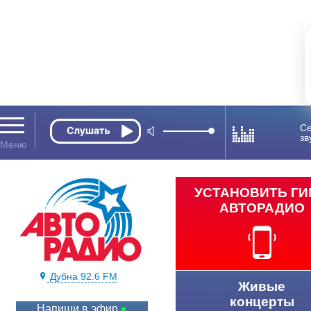
Се
зв
УСТАНОВИТЬ Г
АВТОРАДИО
Дубна 92.6 FM
Живые
концерты
Напиши в эфир