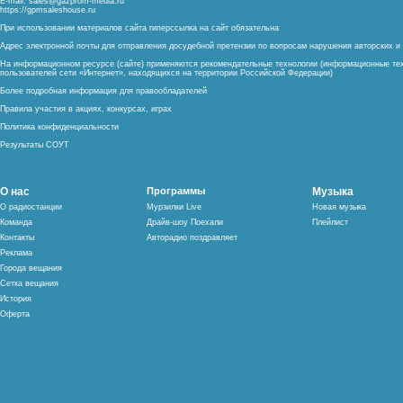
E-mail:
sales@gazprom-media.ru
https://gpmsaleshouse.ru
При использовании материалов сайта гиперссылка на сайт обязательна
Адрес электронной почты для отправления досудебной претензии по вопросам нарушения авторских 
На информационном ресурсе (сайте) применяются рекомендательные технологии (информационные тех
пользователей сети «Интернет», находящихся на территории Российской Федерации)
Более подробная информация для правообладателей
Правила участия в акциях, конкурсах, играх
Политика конфиденциальности
Результаты СОУТ
О нас
Программы
Музыка
О радиостанции
Мурзилки Live
Новая музыка
Команда
Драйв-шоу Поехали
Плейлист
Контакты
Авторадио поздравляет
Реклама
Города вещания
Сетка вещания
История
Оферта