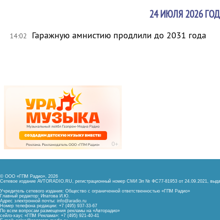
24 ИЮЛЯ 2026 ГОД
Гаражную амнистию продлили до 2031 года
14:02
© ООО «ГПМ Радио», 2026
Сетевое издание AVTORADIO.RU, регистрационный номер
СМИ Эл № ФС77-81953 от 24.09.2021,
выда
Учредитель сетевого издания: Общество с ограниченной ответственностью «ГПМ Радио»
Главный редактор: Ипатова И.Ю.
Адрес электронной почты:
info@aradio.ru
Номер телефона редакции: +7 (495) 937-33-67
По всем вопросам размещения рекламы на «Авторадио»
сейлз-хаус «ГПМ Реклама»: +7 (495) 921-40-41