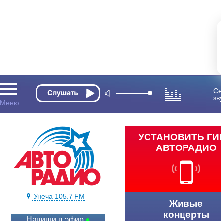
Се
зв
УСТАНОВИТЬ Г
АВТОРАДИО
Унеча 105.7 FM
Живые
концерты
Напиши в эфир