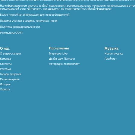
На информационном ресурсе (сайте) применяются рекомендательные технологии (информационные тех
пользователей сети «Интернет», находящихся на территории Российской Федерации)
Более подробная информация для правообладателей
Правила участия в акциях, конкурсах, играх
Политика конфиденциальности
Результаты СОУТ
О нас
Программы
Музыка
О радиостанции
Мурзилки Live
Новая музыка
Команда
Драйв-шоу Поехали
Плейлист
Контакты
Авторадио поздравляет
Реклама
Города вещания
Сетка вещания
История
Оферта