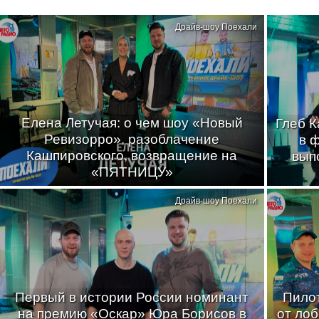
Драйв-шоу Поехали
Елена Летучая: о чем шоу «Новый
Глеб К
Ревизорро», разоблачение
в 
Кашпировского, возвращение на
вып
«ПЯТНИЦУ»
Драйв-шоу Поехали
Первый в истории России номинант
Пилот
на премию «Оскар» Юра Борисов в
от лоб