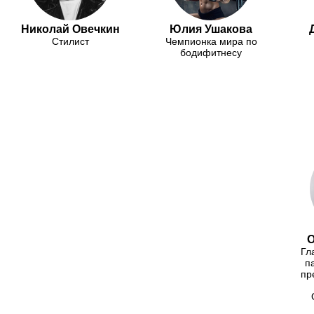
Николай Овечкин
Юлия Ушакова
Стилист
Чемпионка мира по
бодифитнесу
О
Гл
п
пр