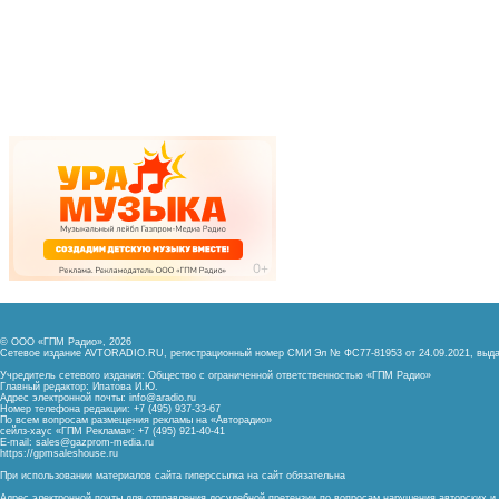
© ООО «ГПМ Радио», 2026
Сетевое издание AVTORADIO.RU, регистрационный номер
СМИ Эл № ФС77-81953 от 24.09.2021,
выда
Учредитель сетевого издания: Общество с ограниченной ответственностью «ГПМ Радио»
Главный редактор: Ипатова И.Ю.
Адрес электронной почты:
info@aradio.ru
Номер телефона редакции: +7 (495) 937-33-67
По всем вопросам размещения рекламы на «Авторадио»
сейлз-хаус «ГПМ Реклама»: +7 (495) 921-40-41
E-mail:
sales@gazprom-media.ru
https://gpmsaleshouse.ru
При использовании материалов сайта гиперссылка на сайт обязательна
Адрес электронной почты для отправления досудебной претензии по вопросам нарушения авторских 