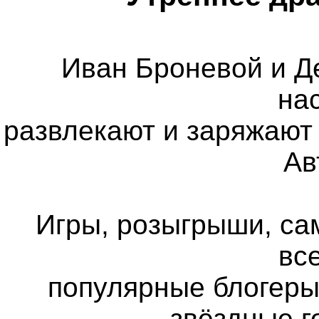
Иван Броневой и Д
на
развлекают и заряжают 
Ав
Игры, розыгрыши, са
все
популярные блогеры
звёздные г