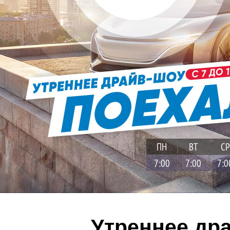
ПН
ВТ
СР
7:00
7:00
7:0
Утреннее др