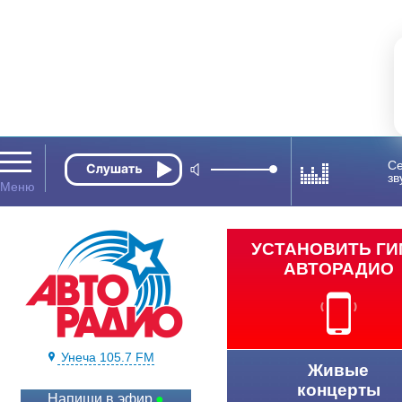
Се
зв
УСТАНОВИТЬ Г
АВТОРАДИО
Унеча 105.7 FM
Живые
концерты
Напиши в эфир