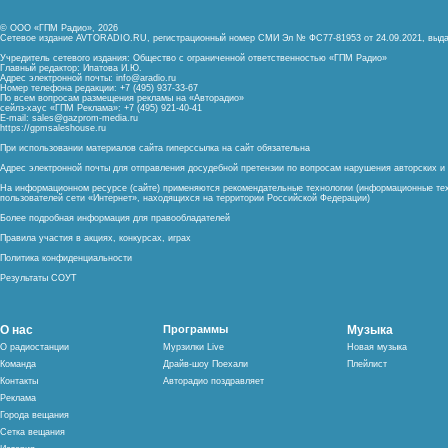
© ООО «ГПМ Радио», 2026
Сетевое издание AVTORADIO.RU, регистрационный номер
СМИ Эл № ФС77-81953 от 24.09.2021,
выда
Учредитель сетевого издания: Общество с ограниченной ответственностью «ГПМ Радио»
Главный редактор: Ипатова И.Ю.
Адрес электронной почты:
info@aradio.ru
Номер телефона редакции: +7 (495) 937-33-67
По всем вопросам размещения рекламы на «Авторадио»
сейлз-хаус «ГПМ Реклама»: +7 (495) 921-40-41
E-mail:
sales@gazprom-media.ru
https://gpmsaleshouse.ru
При использовании материалов сайта гиперссылка на сайт обязательна
Адрес электронной почты для отправления досудебной претензии по вопросам нарушения авторских 
На информационном ресурсе (сайте) применяются рекомендательные технологии (информационные тех
пользователей сети «Интернет», находящихся на территории Российской Федерации)
Более подробная информация для правообладателей
Правила участия в акциях, конкурсах, играх
Политика конфиденциальности
Результаты СОУТ
О нас
Программы
Музыка
О радиостанции
Мурзилки Live
Новая музыка
Команда
Драйв-шоу Поехали
Плейлист
Контакты
Авторадио поздравляет
Реклама
Города вещания
Сетка вещания