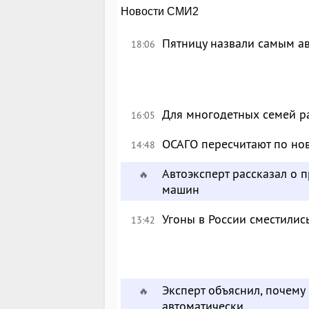
Новости СМИ2
Пятницу назвали самым а
18:06
Для многодетных семей р
16:05
ОСАГО пересчитают по но
14:48
Автоэксперт рассказал о
🔥
машин
Угоны в России сместились
13:42
Эксперт объяснил, почему
🔥
автоматически