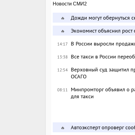
Новости СМИ2
Дожди могут обернуться 
🔥
Экономист объяснил рост 
🔥
В России выросли продаж
14:17
Все такси в России перео
13:38
Верховный суд защитил п
12:54
ОСАГО
Минпромторг объявил о р
08:11
для такси
Автоэксперт опроверг со
🔥