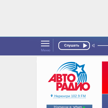
Нерюнгри 102.9 FM
Напиши в эфир