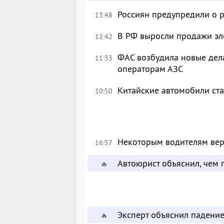
Россиян предупредили о р
13:48
В РФ выросли продажи эл
12:42
ФАС возбудила новые дел
11:33
операторам АЗС
Китайские автомобили ста
10:50
Некоторым водителям вер
16:57
Автоюрист объяснил, чем г
🔥
Эксперт объяснил падени
🔥