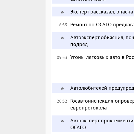
Эксперт рассказал, опасн
🔥
Ремонт по ОСАГО предлага
16:55
Автоэксперт объяснил, п
🔥
подряд
Угоны легковых авто в Ро
09:33
Автолюбителей предупред
🔥
Госавтоинспекция опрове
20:52
европротокола
Автоэксперт прокомменти
🔥
ОСАГО