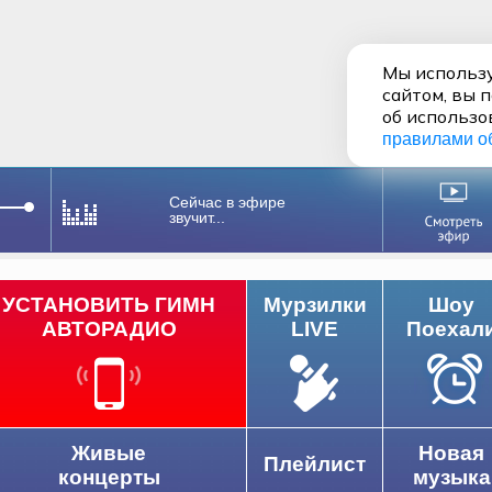
Мы использу
сайтом, вы 
об использо
правилами о
Сейчас в эфире
звучит...
УСТАНОВИТЬ ГИМН
Мурзилки
Шоу
АВТОРАДИО
LIVE
Поехал
Живые
Новая
Плейлист
концерты
музыка