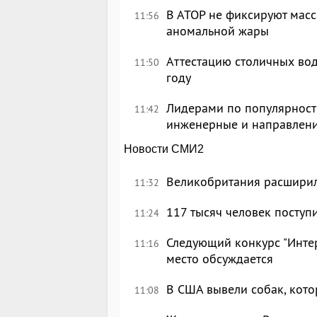
В АТОР не фиксируют масс
11:56
аномальной жары
Аттестацию столичных вод
11:50
году
Лидерами по популярности
11:42
инженерные и направлен
Новости СМИ2
Великобритания расширил
11:32
117 тысяч человек поступ
11:24
Следующий конкурс "Интер
11:16
место обсуждается
В США вывели собак, кот
11:08