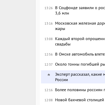
В Соцфонде заявили о рос
13:26
3,6 млн
Московская железная доро
13:16
жары
Каждый второй опрошенны
13:08
свадьбы
В Омске автомобиль влете
12:56
Около тонны погибшей ры
12:37
Эксперт рассказал, какие 
🔥
России
Более половины россиян 
12:16
Новой бахчевой столицей
12:08