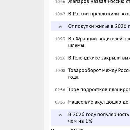
Жапаров назвал Россию с
10:56
В России предложили возв
10:42
От покупки жилья в 2026 г
🔥
Во Франции водителей эл
10:23
шлемы
В Геленджике закрыли вых
10:16
Товарооборот между Росси
10:08
года
Трое подростков планиров
09:56
Нашествие акул дошло до
09:33
В 2026 году популярност
🔥
чем на 1%