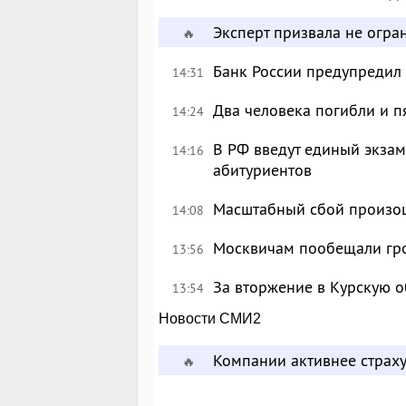
Эксперт призвала не огр
🔥
Банк России предупредил
14:31
Два человека погибли и п
14:24
В РФ введут единый экзам
14:16
абитуриентов
Масштабный сбой произош
14:08
Москвичам пообещали гр
13:56
За вторжение в Курскую о
13:54
Новости СМИ2
Компании активнее страху
🔥