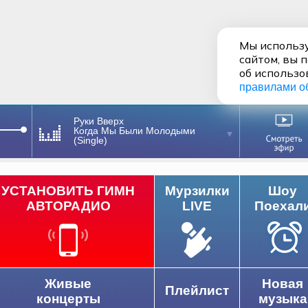
Мы использу
сайтом, вы 
об использо
правилами о
Руки Вверх
Когда Мы Были Молодыми
(Single)
УСТАНОВИТЬ ГИМН
Мурзилки
Шоу
АВТОРАДИО
LIVE
Поехал
Живые
Новая
Плейлист
концерты
музыка