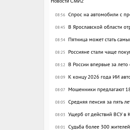
Новости СМИ2
Спрос на автомобили с п
08:56
В Ярославской области о
08:45
Пятница может стать сам
08:34
Россияне стали чаще поку
08:25
В России впервые за лето
08:12
К концу 2026 года ИИ авт
08:09
Мошенники предлагают 18
08:07
Средняя пенсия за пять ле
08:05
Ущерб от действий ВСУ в 
08:03
Судьба более 300 жителей
08:01