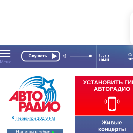
Се
зв
УСТАНОВИТЬ Г
АВТОРАДИО
Нерюнгри 102.9 FM
Живые
концерты
Напиши в эфир