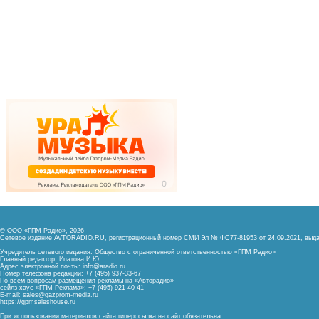
© ООО «ГПМ Радио», 2026
Сетевое издание AVTORADIO.RU, регистрационный номер
СМИ Эл № ФС77-81953 от 24.09.2021,
выда
Учредитель сетевого издания: Общество с ограниченной ответственностью «ГПМ Радио»
Главный редактор: Ипатова И.Ю.
Адрес электронной почты:
info@aradio.ru
Номер телефона редакции: +7 (495) 937-33-67
По всем вопросам размещения рекламы на «Авторадио»
сейлз-хаус «ГПМ Реклама»: +7 (495) 921-40-41
E-mail:
sales@gazprom-media.ru
https://gpmsaleshouse.ru
При использовании материалов сайта гиперссылка на сайт обязательна