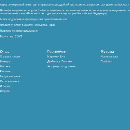
Адрес электронной почты для отправления досудебной претензии по вопросам нарушения авторских 
На информационном ресурсе (сайте) применяются рекомендательные технологии (информационные тех
пользователей сети «Интернет», находящихся на территории Российской Федерации)
Более подробная информация для правообладателей
Правила участия в акциях, конкурсах, играх
Политика конфиденциальности
Результаты СОУТ
О нас
Программы
Музыка
О радиостанции
Мурзилки Live
Новая музыка
Команда
Драйв-шоу Поехали
Плейлист
Контакты
Авторадио поздравляет
Реклама
Города вещания
Сетка вещания
История
Оферта