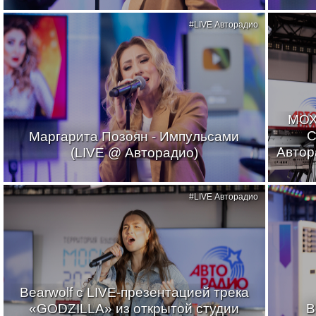
#LIVE Авторадио
МОХ
С
Маргарита Позоян - Импульсами
Автор
(LIVE @ Авторадио)
#LIVE Авторадио
Bearwolf с LIVE-презентацией трека
«GODZILLA» из открытой студии
B