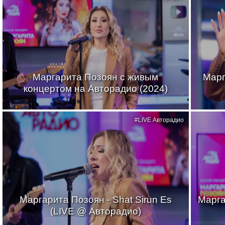
Маргарита Позоян с живым
Марг
концертом на Авторадио (2024)
#LIVE Авторадио
Маргарита Позоян - Shat Sirun Es
Марга
(LIVE @ Авторадио)