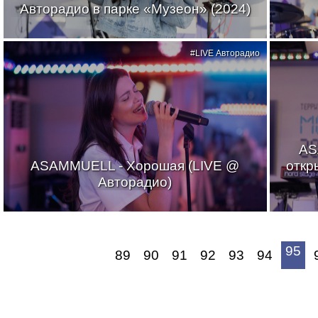
Авторадио в парке «Музеон» (2024)
#LIVE Авторадио
AS
ASAMMUELL - Хорошая (LIVE @
откр
Авторадио)
95
89
90
91
92
93
94