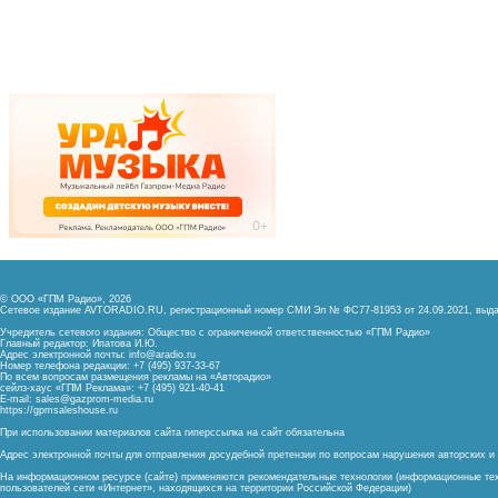
© ООО «ГПМ Радио», 2026
Сетевое издание AVTORADIO.RU, регистрационный номер
СМИ Эл № ФС77-81953 от 24.09.2021,
выда
Учредитель сетевого издания: Общество с ограниченной ответственностью «ГПМ Радио»
Главный редактор: Ипатова И.Ю.
Адрес электронной почты:
info@aradio.ru
Номер телефона редакции: +7 (495) 937-33-67
По всем вопросам размещения рекламы на «Авторадио»
сейлз-хаус «ГПМ Реклама»: +7 (495) 921-40-41
E-mail:
sales@gazprom-media.ru
https://gpmsaleshouse.ru
При использовании материалов сайта гиперссылка на сайт обязательна
Адрес электронной почты для отправления досудебной претензии по вопросам нарушения авторских 
На информационном ресурсе (сайте) применяются рекомендательные технологии (информационные тех
пользователей сети «Интернет», находящихся на территории Российской Федерации)