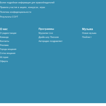
Более подробная информация для правообладателей
Правила участия в акциях, конкурсах, играх
Политика конфиденциальности
Результаты СОУТ
О нас
Программы
Музыка
О радиостанции
Мурзилки Live
Новая музыка
Команда
Драйв-шоу Поехали
Плейлист
Контакты
Авторадио поздравляет
Реклама
Города вещания
Сетка вещания
История
Оферта