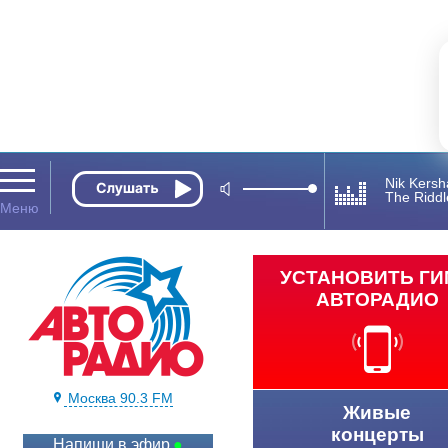
Nik Kers
The Riddl
УСТАНОВИТЬ Г
АВТОРАДИО
Москва 90.3 FM
Живые
концерты
Напиши в эфир