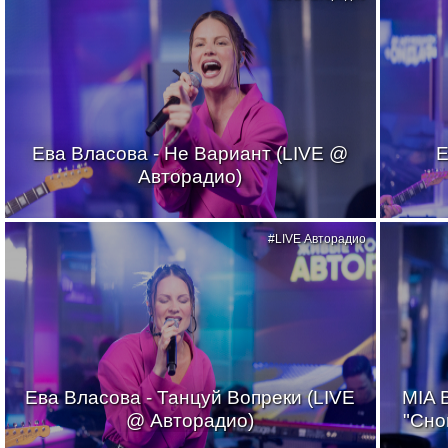
Ева Власова - Не Вариант (LIVE @
Е
Авторадио)
#LIVE Авторадио
Ева Власова - Танцуй Вопреки (LIVE
MIA 
@ Авторадио)
"Сно