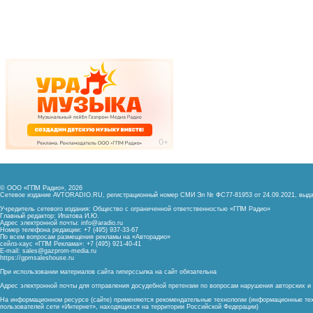
© ООО «ГПМ Радио», 2026
Сетевое издание AVTORADIO.RU, регистрационный номер
СМИ Эл № ФС77-81953 от 24.09.2021,
выда
Учредитель сетевого издания: Общество с ограниченной ответственностью «ГПМ Радио»
Главный редактор: Ипатова И.Ю.
Адрес электронной почты:
info@aradio.ru
Номер телефона редакции: +7 (495) 937-33-67
По всем вопросам размещения рекламы на «Авторадио»
сейлз-хаус «ГПМ Реклама»: +7 (495) 921-40-41
E-mail:
sales@gazprom-media.ru
https://gpmsaleshouse.ru
При использовании материалов сайта гиперссылка на сайт обязательна
Адрес электронной почты для отправления досудебной претензии по вопросам нарушения авторских 
На информационном ресурсе (сайте) применяются рекомендательные технологии (информационные тех
пользователей сети «Интернет», находящихся на территории Российской Федерации)