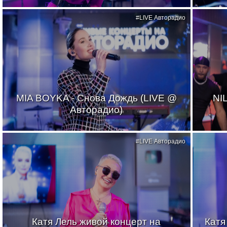
#LIVE Авторадио
MIA BOYKA - Снова Дождь (LIVE @
NI
Авторадио)
#LIVE Авторадио
Катя Лель живой концерт на
Катя