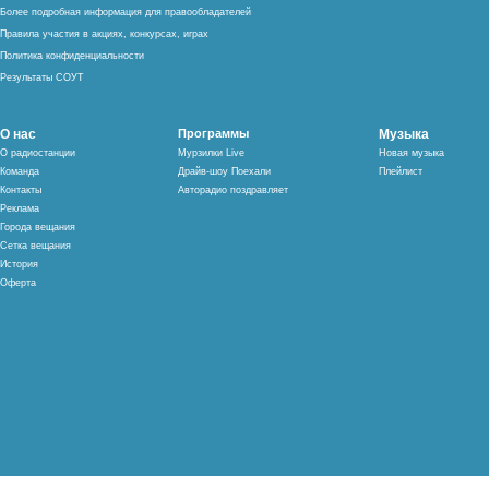
Более подробная информация для правообладателей
Правила участия в акциях, конкурсах, играх
Политика конфиденциальности
Результаты СОУТ
О нас
Программы
Музыка
О радиостанции
Мурзилки Live
Новая музыка
Команда
Драйв-шоу Поехали
Плейлист
Контакты
Авторадио поздравляет
Реклама
Города вещания
Сетка вещания
История
Оферта