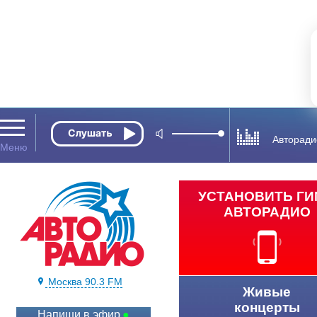
Авторади
УСТАНОВИТЬ Г
АВТОРАДИО
Москва 90.3 FM
Живые
концерты
Напиши в эфир