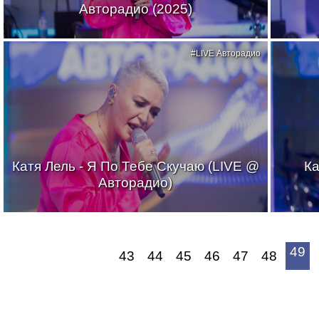
Авторадио (2025)
#LIVE Авторадио
Катя Лель - Я По Тебе Скучаю (LIVE @
Ка
Авторадио)
49
43
44
45
46
47
48