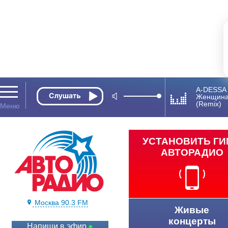
A-DESSA
Женщина
(Remix)
УСТАНОВИТЬ Г
АВТОРАДИО
Москва 90.3 FM
Живые
концерты
Напиши в эфир