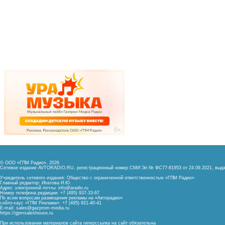
© ООО «ГПМ Радио», 2026
Сетевое издание AVTORADIO.RU, регистрационный номер
СМИ Эл № ФС77-81953 от 24.09.2021,
выда
Учредитель сетевого издания: Общество с ограниченной ответственностью «ГПМ Радио»
Главный редактор: Ипатова И.Ю.
Адрес электронной почты:
info@aradio.ru
Номер телефона редакции: +7 (495) 937-33-67
По всем вопросам размещения рекламы на «Авторадио»
сейлз-хаус «ГПМ Реклама»: +7 (495) 921-40-41
E-mail:
sales@gazprom-media.ru
https://gpmsaleshouse.ru
При использовании материалов сайта гиперссылка на сайт обязательна