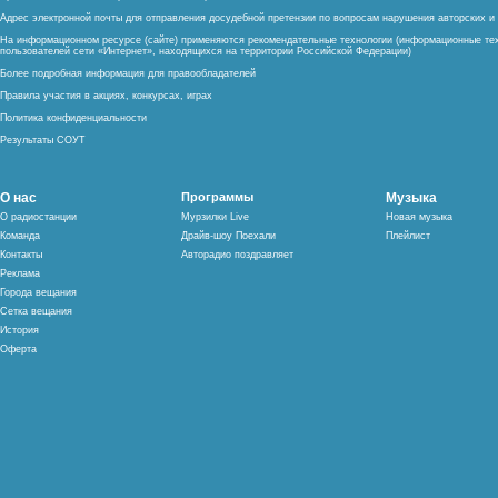
Адрес электронной почты для отправления досудебной претензии по вопросам нарушения авторских 
На информационном ресурсе (сайте) применяются рекомендательные технологии (информационные тех
пользователей сети «Интернет», находящихся на территории Российской Федерации)
Более подробная информация для правообладателей
Правила участия в акциях, конкурсах, играх
Политика конфиденциальности
Результаты СОУТ
О нас
Программы
Музыка
О радиостанции
Мурзилки Live
Новая музыка
Команда
Драйв-шоу Поехали
Плейлист
Контакты
Авторадио поздравляет
Реклама
Города вещания
Сетка вещания
История
Оферта