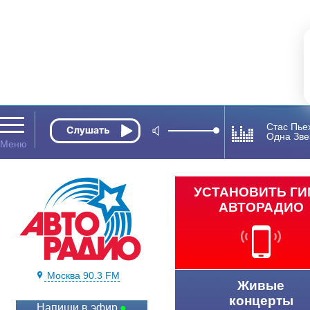
Стас Пье
Одна Зве
УСТАНОВИТЬ Г
АВТОРАДИО
Москва 90.3 FM
Живые
концерты
Напиши в эфир