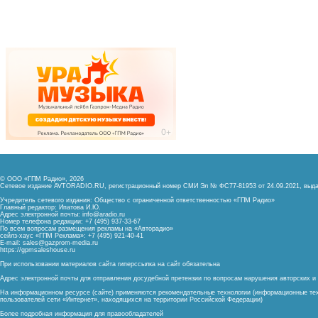
© ООО «ГПМ Радио», 2026
Сетевое издание AVTORADIO.RU, регистрационный номер
СМИ Эл № ФС77-81953 от 24.09.2021,
выда
Учредитель сетевого издания: Общество с ограниченной ответственностью «ГПМ Радио»
Главный редактор: Ипатова И.Ю.
Адрес электронной почты:
info@aradio.ru
Номер телефона редакции: +7 (495) 937-33-67
По всем вопросам размещения рекламы на «Авторадио»
сейлз-хаус «ГПМ Реклама»: +7 (495) 921-40-41
E-mail:
sales@gazprom-media.ru
https://gpmsaleshouse.ru
При использовании материалов сайта гиперссылка на сайт обязательна
Адрес электронной почты для отправления досудебной претензии по вопросам нарушения авторских 
На информационном ресурсе (сайте) применяются рекомендательные технологии (информационные тех
пользователей сети «Интернет», находящихся на территории Российской Федерации)
Более подробная информация для правообладателей