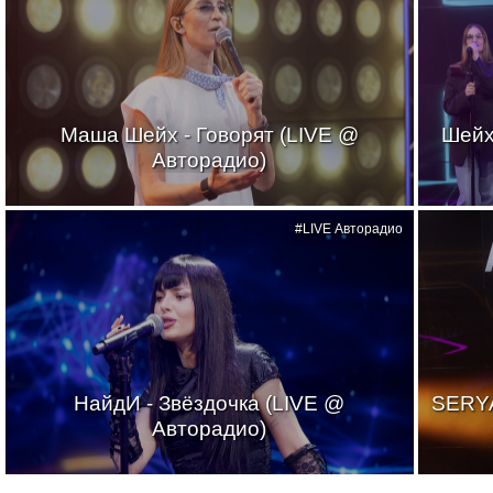
Маша Шейх - Говорят (LIVE @
Шейх
Авторадио)
#LIVE Авторадио
НайдИ - Звёздочка (LIVE @
SERYA
Авторадио)