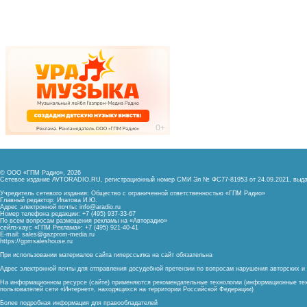
© ООО «ГПМ Радио», 2026
Сетевое издание AVTORADIO.RU, регистрационный номер
СМИ Эл № ФС77-81953 от 24.09.2021,
выда
Учредитель сетевого издания: Общество с ограниченной ответственностью «ГПМ Радио»
Главный редактор: Ипатова И.Ю.
Адрес электронной почты:
info@aradio.ru
Номер телефона редакции: +7 (495) 937-33-67
По всем вопросам размещения рекламы на «Авторадио»
сейлз-хаус «ГПМ Реклама»: +7 (495) 921-40-41
E-mail:
sales@gazprom-media.ru
https://gpmsaleshouse.ru
При использовании материалов сайта гиперссылка на сайт обязательна
Адрес электронной почты для отправления досудебной претензии по вопросам нарушения авторских 
На информационном ресурсе (сайте) применяются рекомендательные технологии (информационные тех
пользователей сети «Интернет», находящихся на территории Российской Федерации)
Более подробная информация для правообладателей