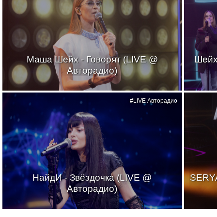
Маша Шейх - Говорят (LIVE @
Шейх
Авторадио)
#LIVE Авторадио
НайдИ - Звёздочка (LIVE @
SERYA
Авторадио)