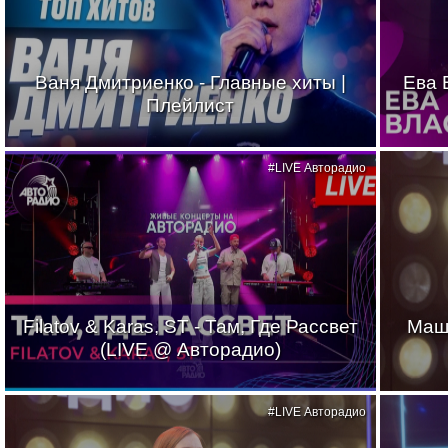
Ваня Дмитриенко - Главные хиты |
Ева 
Плейлист
#LIVE Авторадио
Filatov & Karas, ST - Там, Где Рассвет
Маш
(LIVE @ Авторадио)
#LIVE Авторадио