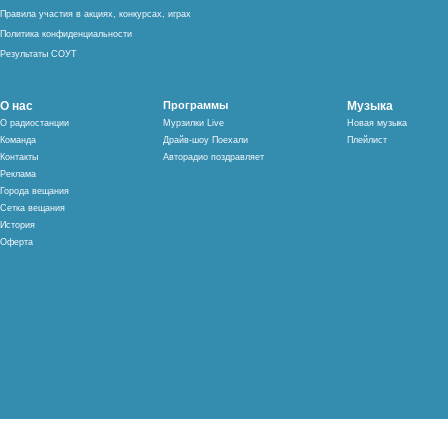
Правила участия в акциях, конкурсах, играх
Политика конфиденциальности
Результаты СОУТ
О нас
Программы
Музыка
О радиостанции
Мурзилки Live
Новая музыка
Команда
Драйв-шоу Поехали
Плейлист
Контакты
Авторадио поздравляет
Реклама
Города вещания
Сетка вещания
История
Оферта