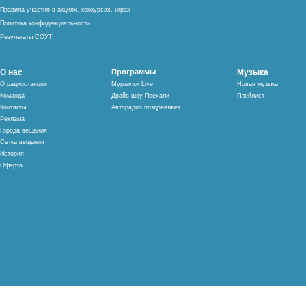
Правила участия в акциях, конкурсах, играх
Политика конфиденциальности
Результаты СОУТ
О нас
Программы
Музыка
О радиостанции
Мурзилки Live
Новая музыка
Команда
Драйв-шоу Поехали
Плейлист
Контакты
Авторадио поздравляет
Реклама
Города вещания
Сетка вещания
История
Оферта