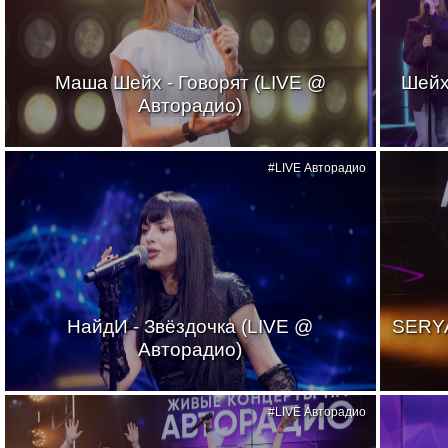
Маша Шейх - Говорят (LIVE @
Шейх
Авторадио)
#LIVE Авторадио
НайдИ - Звёздочка (LIVE @
SERYA
Авторадио)
#LIVE Авторадио