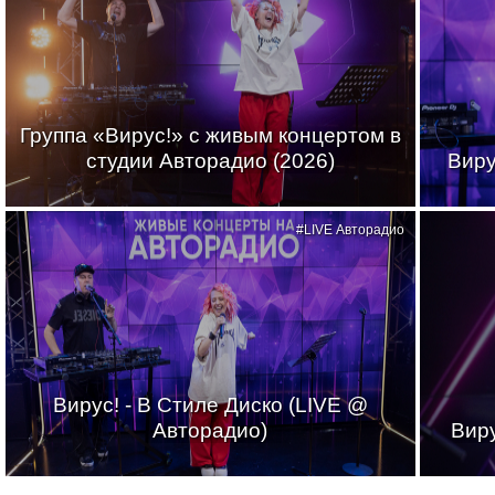
Группа «Вирус!» с живым концертом в
студии Авторадио (2026)
Виру
#LIVE Авторадио
Вирус! - В Стиле Диско (LIVE @
Авторадио)
Виру