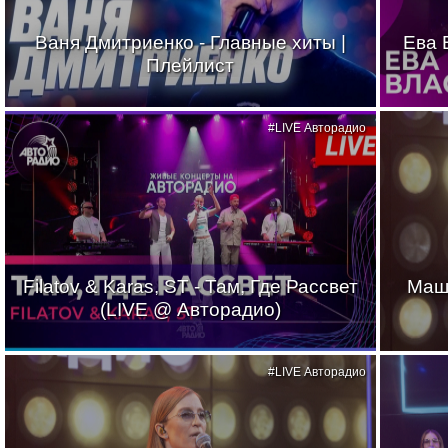
Ваня Дмитриенко - Главные хиты |
Ева 
Плейлист
#LIVE Авторадио
Filatov & Karas, ST - Там, Где Рассвет
Маш
(LIVE @ Авторадио)
#LIVE Авторадио