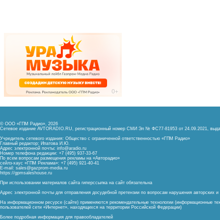
© ООО «ГПМ Радио», 2026
Сетевое издание AVTORADIO.RU, регистрационный номер
СМИ Эл № ФС77-81953 от 24.09.2021,
выда
Учредитель сетевого издания: Общество с ограниченной ответственностью «ГПМ Радио»
Главный редактор: Ипатова И.Ю.
Адрес электронной почты:
info@aradio.ru
Номер телефона редакции: +7 (495) 937-33-67
По всем вопросам размещения рекламы на «Авторадио»
сейлз-хаус «ГПМ Реклама»: +7 (495) 921-40-41
E-mail:
sales@gazprom-media.ru
https://gpmsaleshouse.ru
При использовании материалов сайта гиперссылка на сайт обязательна
Адрес электронной почты для отправления досудебной претензии по вопросам нарушения авторских 
На информационном ресурсе (сайте) применяются рекомендательные технологии (информационные тех
пользователей сети «Интернет», находящихся на территории Российской Федерации)
Более подробная информация для правообладателей