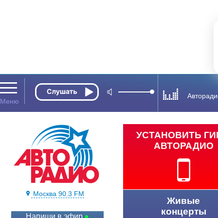
Авторади
УСТАНОВИТЬ Г
АВТОРАДИО
Москва 90.3 FM
Живые
концерты
Напиши в эфир