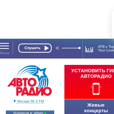
ATB x Top
Your Lov
УСТАНОВИТЬ Г
АВТОРАДИО
Москва 90.3 FM
Живые
концерты
Напиши в эфир