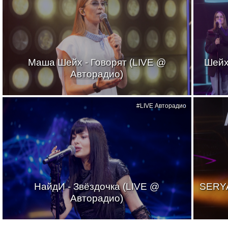
Маша Шейх - Говорят (LIVE @
Шейх
Авторадио)
#LIVE Авторадио
НайдИ - Звёздочка (LIVE @
SERYA
Авторадио)