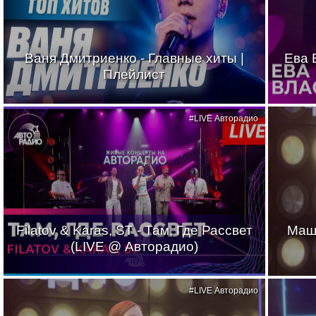
Ваня Дмитриенко - Главные хиты |
Ева 
Плейлист
#LIVE Авторадио
Filatov & Karas, ST - Там, Где Рассвет
Маш
(LIVE @ Авторадио)
#LIVE Авторадио