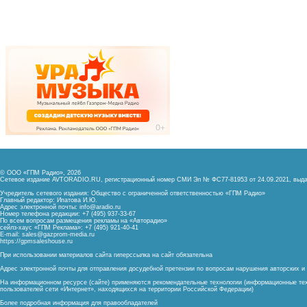
© ООО «ГПМ Радио», 2026
Сетевое издание AVTORADIO.RU, регистрационный номер
СМИ Эл № ФС77-81953 от 24.09.2021,
выда
Учредитель сетевого издания: Общество с ограниченной ответственностью «ГПМ Радио»
Главный редактор: Ипатова И.Ю.
Адрес электронной почты:
info@aradio.ru
Номер телефона редакции: +7 (495) 937-33-67
По всем вопросам размещения рекламы на «Авторадио»
сейлз-хаус «ГПМ Реклама»: +7 (495) 921-40-41
E-mail:
sales@gazprom-media.ru
https://gpmsaleshouse.ru
При использовании материалов сайта гиперссылка на сайт обязательна
Адрес электронной почты для отправления досудебной претензии по вопросам нарушения авторских 
На информационном ресурсе (сайте) применяются рекомендательные технологии (информационные тех
пользователей сети «Интернет», находящихся на территории Российской Федерации)
Более подробная информация для правообладателей