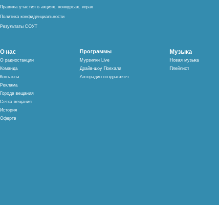
Правила участия в акциях, конкурсах, играх
Политика конфиденциальности
Результаты СОУТ
О нас
Программы
Музыка
О радиостанции
Мурзилки Live
Новая музыка
Команда
Драйв-шоу Поехали
Плейлист
Контакты
Авторадио поздравляет
Реклама
Города вещания
Сетка вещания
История
Оферта