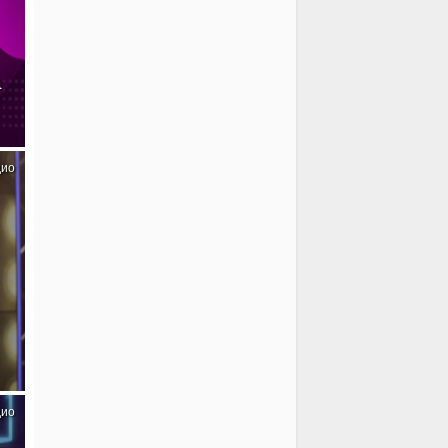
а
дио
дио