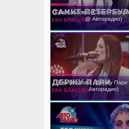
Ева Власова - Санкт-Петерб
@ Авторадио)
#
Ева Власова - Держу Пари
Авторадио)
#