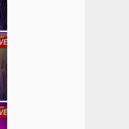
дио
дио