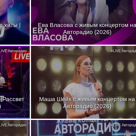
 хиты |
Ева Власова с живым концертом н
Авторадио (2026)
LIVE Авторадио
#LIVE Автора
де Рассвет
Маша Шейх с живым концертом на
)
Авторадио (2026)
LIVE Авторадио
#LIVE Автора