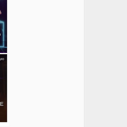
@
дио
VE