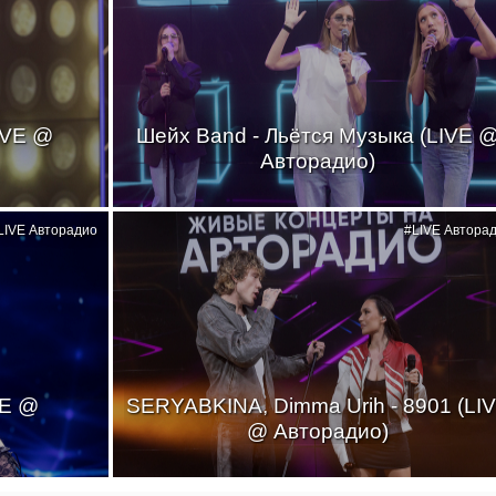
IVE @
Шейх Band - Льётся Музыка (LIVE 
Авторадио)
LIVE Авторадио
#LIVE Автора
VE @
SERYABKINA, Dimma Urih - 8901 (LI
@ Авторадио)