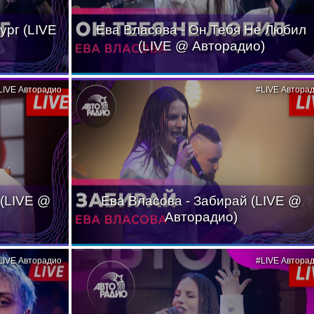
ург (LIVE
Ева Власова - Он Тебя Не Любил
(LIVE @ Авторадио)
LIVE Авторадио
#LIVE Автора
 (LIVE @
Ева Власова - Забирай (LIVE @
Авторадио)
LIVE Авторадио
#LIVE Автора