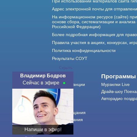
При использовании материалов сайта гип
Адрес электронной почты для отправлен
На информационном ресурсе (сайте) пр
основе сбора, систематизации и анализа
Российской Федерации)
Более подробная информация для прав
Правила участия в акциях, конкурсах, игр
Политика конфиденциальности
Результаты СОУТ
Скрыть
Владимир Бодров
О нас
Программы
Сейчас в эфире
О радиостанции
Мурзилки Live
Команда
Драйв-шоу Поеха
Контакты
Авторадио поздр
Реклама
Города вещания
Сетка вещания
История
Напиши в эфир!
Оферта