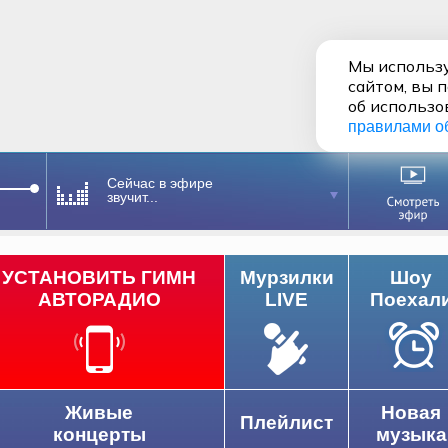
Мы использу
сайтом, вы 
об использо
правилами о
Сейчас в эфире
звучит...
УСТАНОВИТЬ ГИМН
Мурзилки
Шоу
АВТОРАДИО
LIVE
Поехал
Живые
Новая
Плейлист
концерты
музыка