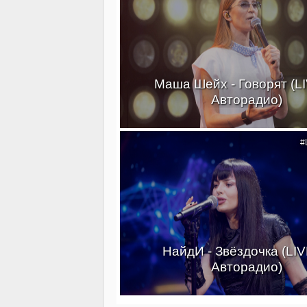
Маша Шейх - Говорят (L
Авторадио)
#
НайдИ - Звёздочка (LI
Авторадио)