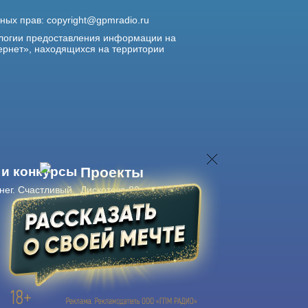
жных прав:
copyright@gpmradio.ru
логии предоставления информации на
ернет», находящихся на территории
 и конкурсы
Проекты
нег. Счастливый
Дискотека 80-х
Живые концерты
Журнал Авторадио
Авторадио
в смартфоне