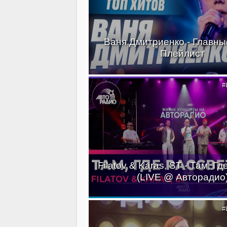
Ваня Дмитриенко - Главные
Плейлист
#
Filatov & Karas, ST - Там, Г
(LIVE @ Авторадио
#