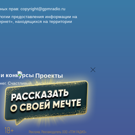
жных прав:
copyright@gpmradio.ru
логии предоставления информации на
ернет», находящихся на территории
 и конкурсы
Проекты
нег. Счастливый
Дискотека 80-х
Живые концерты
Журнал Авторадио
Авторадио
в смартфоне