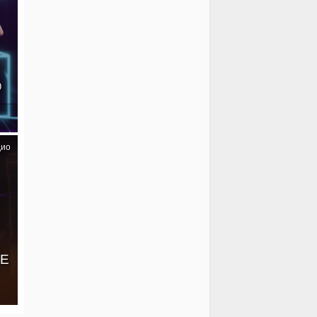
@
дио
VE