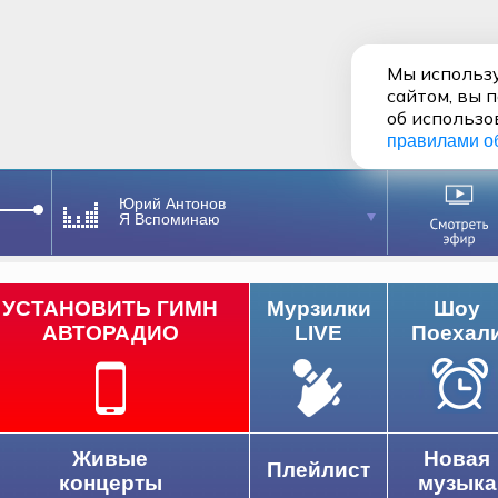
Мы использу
сайтом, вы 
об использо
правилами о
Юрий Антонов
Я Вспоминаю
УСТАНОВИТЬ ГИМН
Мурзилки
Шоу
АВТОРАДИО
LIVE
Поехал
Живые
Новая
Плейлист
концерты
музыка