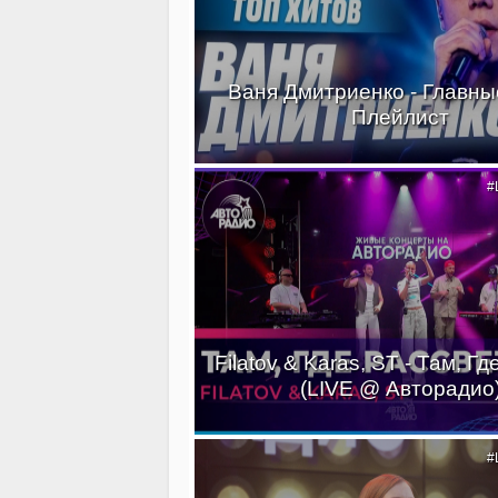
Ваня Дмитриенко - Главные
Плейлист
#
Filatov & Karas, ST - Там, Г
(LIVE @ Авторадио
#