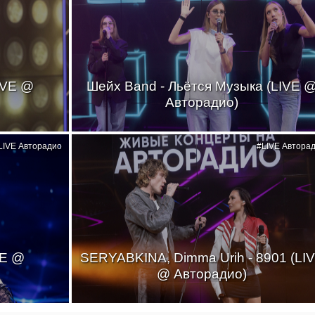
IVE @
Шейх Band - Льётся Музыка (LIVE 
Авторадио)
LIVE Авторадио
#LIVE Автора
VE @
SERYABKINA, Dimma Urih - 8901 (LI
@ Авторадио)