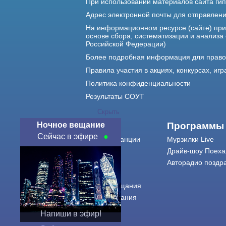
При использовании материалов сайта гип
Адрес электронной почты для отправлен
На информационном ресурсе (сайте) пр
основе сбора, систематизации и анализа
Российской Федерации)
Более подробная информация для прав
Правила участия в акциях, конкурсах, игр
Политика конфиденциальности
Результаты СОУТ
Скрыть
Ночное вещание
О нас
Программы
Сейчас в эфире
О радиостанции
Мурзилки Live
Команда
Драйв-шоу Поеха
Контакты
Авторадио поздр
Реклама
Города вещания
Сетка вещания
История
Напиши в эфир!
Оферта