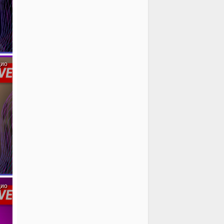
дио
дио