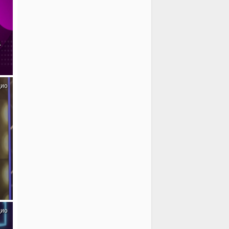
а
дио
дио