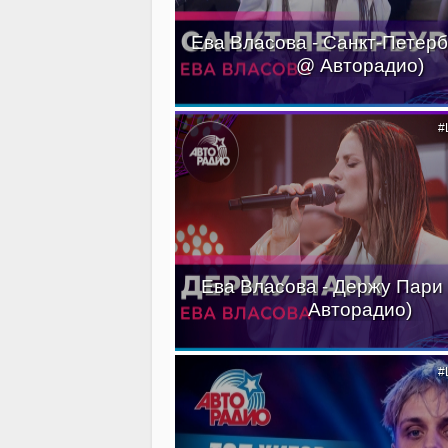
Ева Власова - Санкт-Петерб
@ Авторадио)
#
Ева Власова - Держу Пари
Авторадио)
#