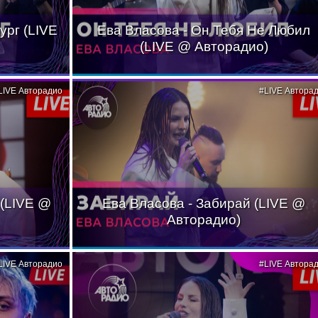
ург (LIVE
Ева Власова - Он Тебя Не Любил
(LIVE @ Авторадио)
LIVE Авторадио
#LIVE Автора
 (LIVE @
Ева Власова - Забирай (LIVE @
Авторадио)
LIVE Авторадио
#LIVE Автора