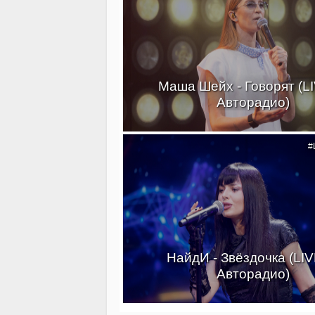
Маша Шейх - Говорят (L
Авторадио)
#
НайдИ - Звёздочка (LI
Авторадио)