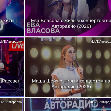
 хиты |
Ева Власова с живым концертом н
Авторадио (2026)
LIVE Авторадио
#LIVE Автора
де Рассвет
Маша Шейх с живым концертом на
)
Авторадио (2026)
LIVE Авторадио
#LIVE Автора