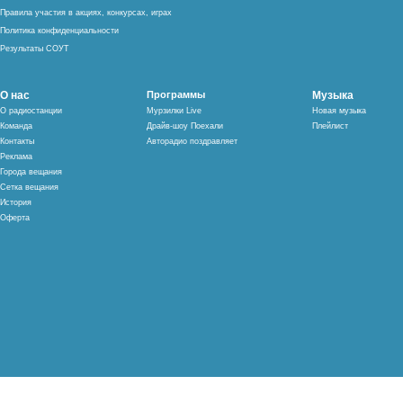
Правила участия в акциях, конкурсах, играх
Политика конфиденциальности
Результаты СОУТ
О нас
Программы
Музыка
О радиостанции
Мурзилки Live
Новая музыка
Команда
Драйв-шоу Поехали
Плейлист
Контакты
Авторадио поздравляет
Реклама
Города вещания
Сетка вещания
История
Оферта