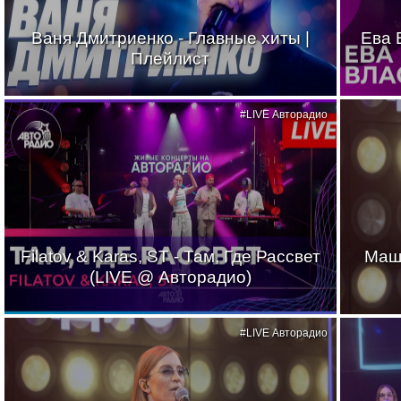
Ваня Дмитриенко - Главные хиты |
Ева 
Плейлист
#LIVE Авторадио
Filatov & Karas, ST - Там, Где Рассвет
Маш
(LIVE @ Авторадио)
#LIVE Авторадио