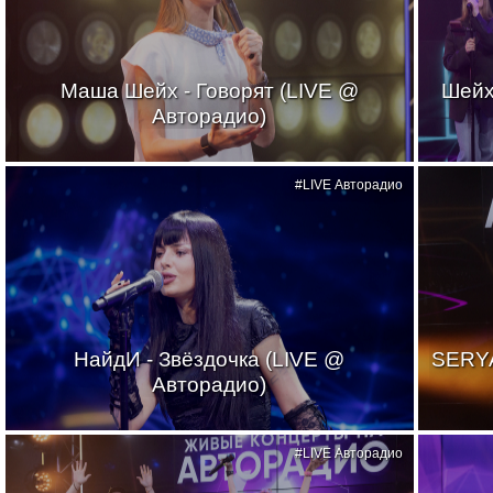
Маша Шейх - Говорят (LIVE @
Шейх
Авторадио)
#LIVE Авторадио
НайдИ - Звёздочка (LIVE @
SERYA
Авторадио)
#LIVE Авторадио