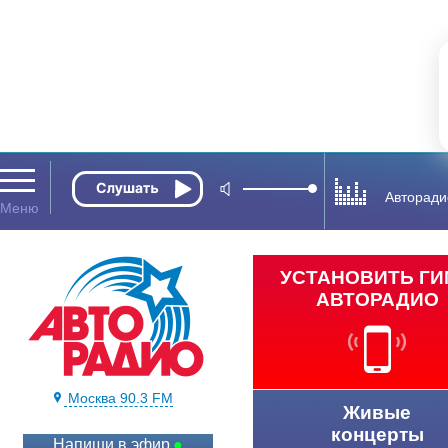
Авторади
УСТАНОВИТЬ Г
АВТОРАДИО
Москва 90.3 FM
Живые
концерты
Напиши в эфир