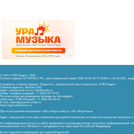
© ООО «ГПМ Радио», 2026
Сетевое издание AVTORADIO.RU, регистрационный номер
СМИ Эл № ФС77-81953 от 24.09.2021,
выда
Учредитель сетевого издания: Общество с ограниченной ответственностью «ГПМ Радио»
Главный редактор: Ипатова И.Ю.
Адрес электронной почты:
info@aradio.ru
Номер телефона редакции: +7 (495) 937-33-67
По всем вопросам размещения рекламы на «Авторадио»
сейлз-хаус «ГПМ Реклама»: +7 (495) 921-40-41
E-mail:
sales@gazprom-media.ru
https://gpmsaleshouse.ru
При использовании материалов сайта гиперссылка на сайт обязательна
Адрес электронной почты для отправления досудебной претензии по вопросам нарушения авторских 
На информационном ресурсе (сайте) применяются рекомендательные технологии (информационные тех
пользователей сети «Интернет», находящихся на территории Российской Федерации)
Более подробная информация для правообладателей