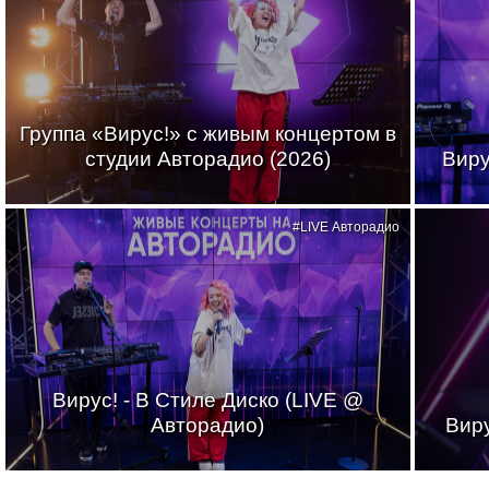
Группа «Вирус!» с живым концертом в
студии Авторадио (2026)
Виру
#LIVE Авторадио
Вирус! - В Стиле Диско (LIVE @
Авторадио)
Виру