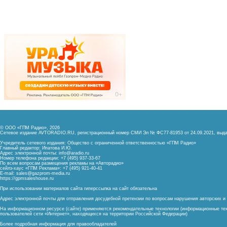
© ООО «ГПМ Радио», 2026
Сетевое издание AVTORADIO.RU, регистрационный номер
СМИ Эл № ФС77-81953 от 24.09.2021,
выда
Учредитель сетевого издания: Общество с ограниченной ответственностью «ГПМ Радио»
Главный редактор: Ипатова И.Ю.
Адрес электронной почты:
info@aradio.ru
Номер телефона редакции: +7 (495) 937-33-67
По всем вопросам размещения рекламы на «Авторадио»
сейлз-хаус «ГПМ Реклама»: +7 (495) 921-40-41
E-mail:
sales@gazprom-media.ru
https://gpmsaleshouse.ru
При использовании материалов сайта гиперссылка на сайт обязательна
Адрес электронной почты для отправления досудебной претензии по вопросам нарушения авторских 
На информационном ресурсе (сайте) применяются рекомендательные технологии (информационные тех
пользователей сети «Интернет», находящихся на территории Российской Федерации)
Более подробная информация для правообладателей