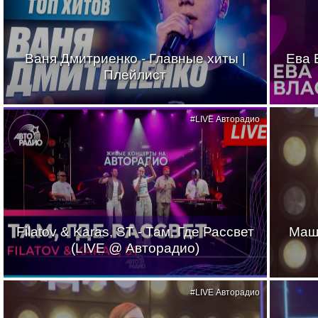
Ваня Дмитриенко - Главные хиты |
Ева 
Плейлист
#LIVE Авторадио
Filatov & Karas, ST - Там, Где Рассвет
Маш
(LIVE @ Авторадио)
#LIVE Авторадио