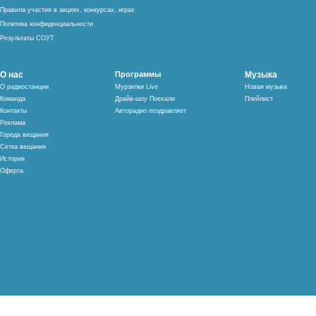
Правила участия в акциях, конкурсах, играх
Политика конфиденциальности
Результаты СОУТ
О нас
Программы
Музыка
О радиостанции
Мурзилки Live
Новая музыка
Команда
Драйв-шоу Поехали
Плейлист
Контакты
Авторадио поздравляет
Реклама
Города вещания
Сетка вещания
История
Оферта