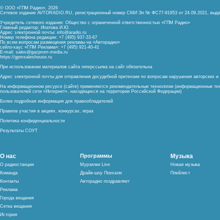
© ООО «ГПМ Радио», 2026
Сетевое издание AVTORADIO.RU, регистрационный номер
СМИ Эл № ФС77-81953 от 24.09.2021,
выда
Учредитель сетевого издания: Общество с ограниченной ответственностью «ГПМ Радио»
Главный редактор: Ипатова И.Ю.
Адрес электронной почты:
info@aradio.ru
Номер телефона редакции: +7 (495) 937-33-67
По всем вопросам размещения рекламы на «Авторадио»
сейлз-хаус «ГПМ Реклама»: +7 (495) 921-40-41
E-mail:
sales@gazprom-media.ru
https://gpmsaleshouse.ru
При использовании материалов сайта гиперссылка на сайт обязательна
Адрес электронной почты для отправления досудебной претензии по вопросам нарушения авторских 
На информационном ресурсе (сайте) применяются рекомендательные технологии (информационные тех
пользователей сети «Интернет», находящихся на территории Российской Федерации)
Более подробная информация для правообладателей
Правила участия в акциях, конкурсах, играх
Политика конфиденциальности
Результаты СОУТ
О нас
Программы
Музыка
О радиостанции
Мурзилки Live
Новая музыка
Команда
Драйв-шоу Поехали
Плейлист
Контакты
Авторадио поздравляет
Реклама
Города вещания
Сетка вещания
История