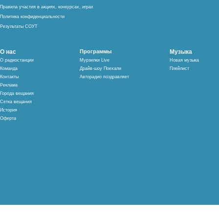
Правила участия в акциях, конкурсах, играх
Политика конфиденциальности
Результаты СОУТ
О нас
Программы
Музыка
О радиостанции
Мурзилки Live
Новая музыка
Команда
Драйв-шоу Поехали
Плейлист
Контакты
Авторадио поздравляет
Реклама
Города вещания
Сетка вещания
История
Оферта