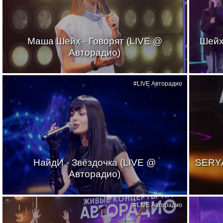
Маша Шейх - Говорят (LIVE @
Шейх
Авторадио)
#LIVE Авторадио
НайдИ - Звёздочка (LIVE @
SERYA
Авторадио)
#LIVE Авторадио