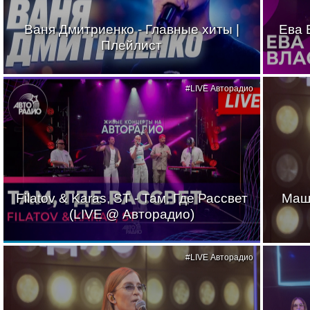
Ваня Дмитриенко - Главные хиты |
Ева 
Плейлист
#LIVE Авторадио
Filatov & Karas, ST - Там, Где Рассвет
Маш
(LIVE @ Авторадио)
#LIVE Авторадио