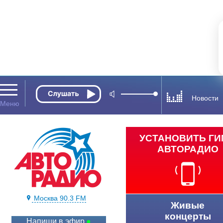
Новости
УСТАНОВИТЬ Г
АВТОРАДИО
Москва 90.3 FM
Живые
концерты
Напиши в эфир