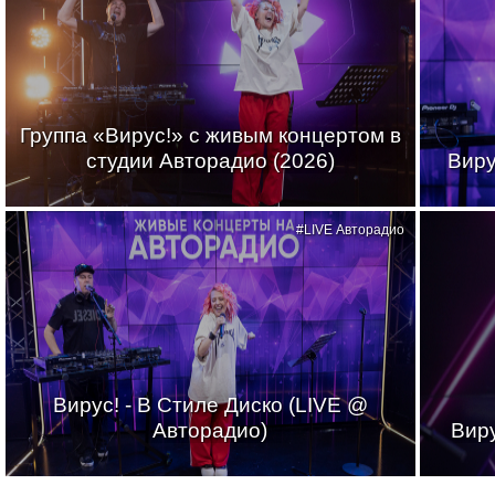
Группа «Вирус!» с живым концертом в
студии Авторадио (2026)
Виру
#LIVE Авторадио
Вирус! - В Стиле Диско (LIVE @
Авторадио)
Виру