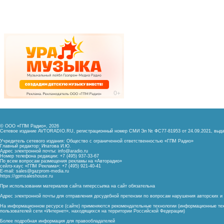
© ООО «ГПМ Радио», 2026
Сетевое издание AVTORADIO.RU, регистрационный номер
СМИ Эл № ФС77-81953 от 24.09.2021,
выда
Учредитель сетевого издания: Общество с ограниченной ответственностью «ГПМ Радио»
Главный редактор: Ипатова И.Ю.
Адрес электронной почты:
info@aradio.ru
Номер телефона редакции: +7 (495) 937-33-67
По всем вопросам размещения рекламы на «Авторадио»
сейлз-хаус «ГПМ Реклама»: +7 (495) 921-40-41
E-mail:
sales@gazprom-media.ru
https://gpmsaleshouse.ru
При использовании материалов сайта гиперссылка на сайт обязательна
Адрес электронной почты для отправления досудебной претензии по вопросам нарушения авторских 
На информационном ресурсе (сайте) применяются рекомендательные технологии (информационные тех
пользователей сети «Интернет», находящихся на территории Российской Федерации)
Более подробная информация для правообладателей