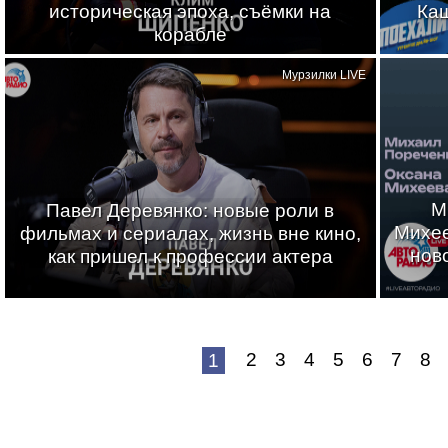
историческая эпоха, съёмки на
Каш
корабле
Мурзилки LIVE
М
Павел Деревянко: новые роли в
Михее
фильмах и сериалах, жизнь вне кино,
нов
как пришел к профессии актера
2
3
4
5
6
7
8
1