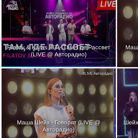
Filatov & Karas, ST - Там, Где Рассвет
Маш
(LIVE @ Авторадио)
#LIVE Авторадио
Маша Шейх - Говорят (LIVE @
Шейх
Авторадио)