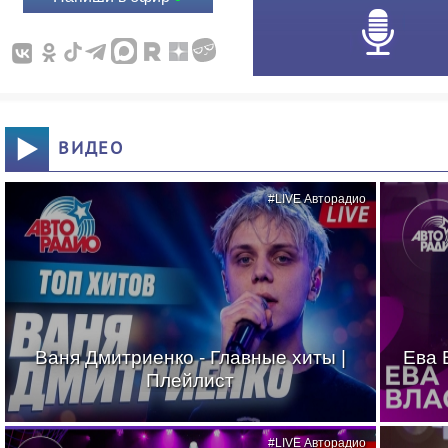
ВИДЕО
#LIVE Авторадио
Ваня Дмитриенко - Главные хиты |
Ева 
Плейлист
#LIVE Авторадио