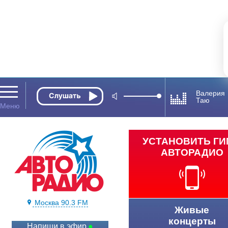
Валерия
Таю
УСТАНОВИТЬ Г
АВТОРАДИО
Москва 90.3 FM
Живые
концерты
Напиши в эфир