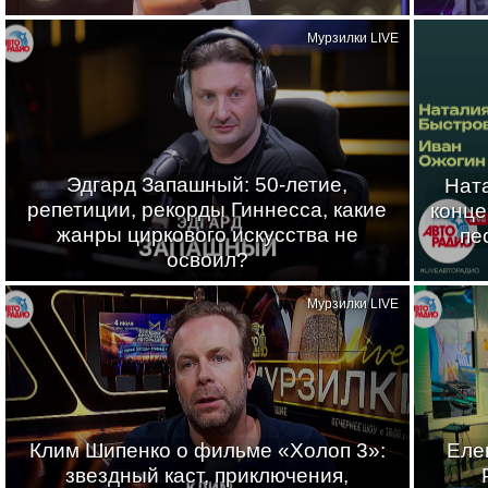
Мурзилки LIVE
Эдгард Запашный: 50-летие,
Нат
репетиции, рекорды Гиннесса, какие
конце
жанры циркового искусства не
пе
освоил?
Мурзилки LIVE
Клим Шипенко о фильме «Холоп 3»:
Еле
звездный каст, приключения,