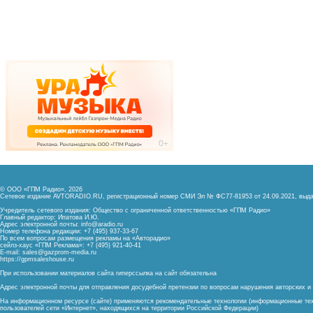
© ООО «ГПМ Радио», 2026
Сетевое издание AVTORADIO.RU, регистрационный номер
СМИ Эл № ФС77-81953 от 24.09.2021,
выда
Учредитель сетевого издания: Общество с ограниченной ответственностью «ГПМ Радио»
Главный редактор: Ипатова И.Ю.
Адрес электронной почты:
info@aradio.ru
Номер телефона редакции: +7 (495) 937-33-67
По всем вопросам размещения рекламы на «Авторадио»
сейлз-хаус «ГПМ Реклама»: +7 (495) 921-40-41
E-mail:
sales@gazprom-media.ru
https://gpmsaleshouse.ru
При использовании материалов сайта гиперссылка на сайт обязательна
Адрес электронной почты для отправления досудебной претензии по вопросам нарушения авторских 
На информационном ресурсе (сайте) применяются рекомендательные технологии (информационные тех
пользователей сети «Интернет», находящихся на территории Российской Федерации)