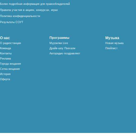
Более подробная информация для правообладателей
Правила участия в акциях, конкурсах, играх
Политика конфиденциальности
Результаты СОУТ
О нас
Программы
Музыка
О радиостанции
Мурзилки Live
Новая музыка
Команда
Драйв-шоу Поехали
Плейлист
Контакты
Авторадио поздравляет
Реклама
Города вещания
Сетка вещания
История
Оферта