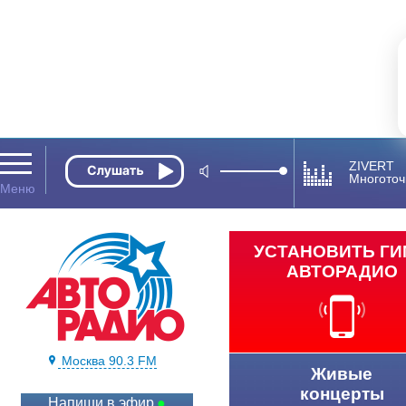
ZIVERT
Многоточ
УСТАНОВИТЬ Г
АВТОРАДИО
Москва 90.3 FM
Живые
концерты
Напиши в эфир