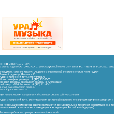
© ООО «ГПМ Радио», 2026
Сетевое издание AVTORADIO.RU, регистрационный номер
СМИ Эл № ФС77-81953 от 24.09.2021,
выда
Учредитель сетевого издания: Общество с ограниченной ответственностью «ГПМ Радио»
Главный редактор: Ипатова И.Ю.
Адрес электронной почты:
info@aradio.ru
Номер телефона редакции: +7 (495) 937-33-67
По всем вопросам размещения рекламы на «Авторадио»
сейлз-хаус «ГПМ Реклама»: +7 (495) 921-40-41
E-mail:
sales@gazprom-media.ru
https://gpmsaleshouse.ru
При использовании материалов сайта гиперссылка на сайт обязательна
Адрес электронной почты для отправления досудебной претензии по вопросам нарушения авторских 
На информационном ресурсе (сайте) применяются рекомендательные технологии (информационные тех
пользователей сети «Интернет», находящихся на территории Российской Федерации)
Более подробная информация для правообладателей