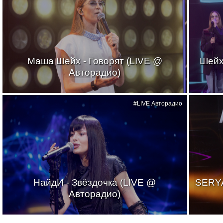
Маша Шейх - Говорят (LIVE @
Шейх
Авторадио)
#LIVE Авторадио
НайдИ - Звёздочка (LIVE @
SERYA
Авторадио)