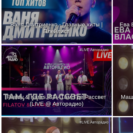
Ваня Дмитриенко - Главные хиты |
Ева 
Плейлист
#LIVE Авторадио
Filatov & Karas, ST - Там, Где Рассвет
Маш
(LIVE @ Авторадио)
#LIVE Авторадио