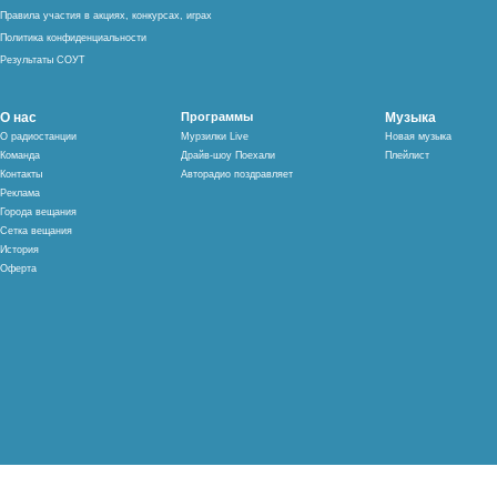
Правила участия в акциях, конкурсах, играх
Политика конфиденциальности
Результаты СОУТ
О нас
Программы
Музыка
О радиостанции
Мурзилки Live
Новая музыка
Команда
Драйв-шоу Поехали
Плейлист
Контакты
Авторадио поздравляет
Реклама
Города вещания
Сетка вещания
История
Оферта